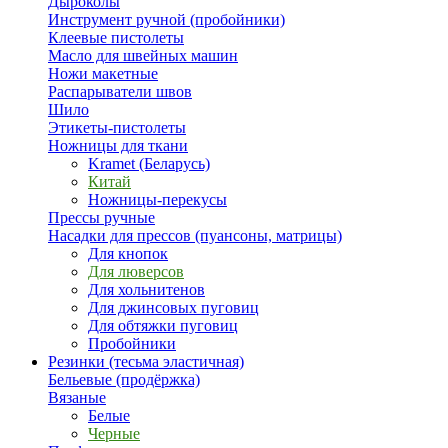
Дыроколы
Инструмент ручной (пробойники)
Клеевые пистолеты
Масло для швейных машин
Ножи макетные
Распарыватели швов
Шило
Этикеты-пистолеты
Ножницы для ткани
Kramet (Беларусь)
Китай
Ножницы-перекусы
Прессы ручные
Насадки для прессов (пуансоны, матрицы)
Для кнопок
Для люверсов
Для хольнитенов
Для джинсовых пуговиц
Для обтяжки пуговиц
Пробойники
Резинки (тесьма эластичная)
Бельевые (продёржка)
Вязаные
Белые
Черные