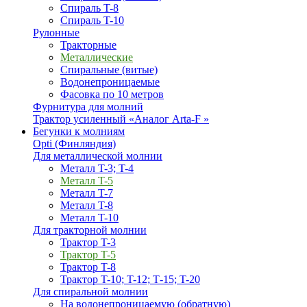
Спираль T-8
Спираль T-10
Рулонные
Тракторные
Металлические
Спиральные (витые)
Водонепроницаемые
Фасовка по 10 метров
Фурнитура для молний
Трактор усиленный «Аналог Arta-F »
Бегунки к молниям
Opti (Финляндия)
Для металлической молнии
Металл T-3; T-4
Металл T-5
Металл T-7
Металл T-8
Металл T-10
Для тракторной молнии
Трактор T-3
Трактор T-5
Трактор T-8
Трактор T-10; T-12; Т-15; T-20
Для спиральной молнии
На водонепроницаемую (обратную)