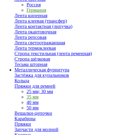
Россия
Германия
Лента киперная
Лента клеевая (трансфер)
Лента контактная (липучка)
Лента окантовочная
Лента репсовая
Лента светоотражающая
Лента термоклеевая
Стропа текстильная (лента ременная)
Стропа шёлковая
Тесьма шторная
Металлическая фурнитура
Застёжка для купальников
Кольца
Пряжки для ремней
25 мм; 30 мм
35 мм
40 мм
50 мм
Вешалки-цепочки
Карабины
Пряжки
Запчасти для молний
Кнопки