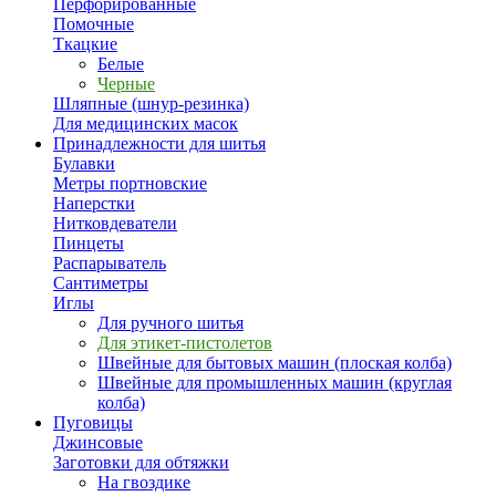
Перфорированные
Помочные
Ткацкие
Белые
Черные
Шляпные (шнур-резинка)
Для медицинских масок
Принадлежности для шитья
Булавки
Метры портновские
Наперстки
Нитковдеватели
Пинцеты
Распарыватель
Сантиметры
Иглы
Для ручного шитья
Для этикет-пистолетов
Швейные для бытовых машин (плоская колба)
Швейные для промышленных машин (круглая
колба)
Пуговицы
Джинсовые
Заготовки для обтяжки
На гвоздике