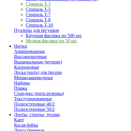
Спираль T-3
Спираль T-5
Спираль T-7
Спираль T-8
Спираль T-10
Пуллеры для бегунков
Крупная фасовка по 500 шт.
Мелкая фасовка по 50 шт.
Нитки
Армированные
Высокопрочные
Вышивальные (мулине)
Капроновые
Леска (нить) для бисера
Мешкозашивочные
Наборы
Пряжа
Спандекс (нить-резинка)
Текстурированные
Полиэстеровые 40/2
Полиэстеровые 50/2
Ленты, стропы, тесьма
Кант
Косая бейка
Лента брючная