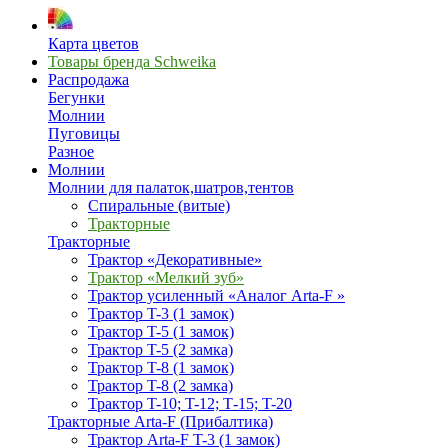
Карта цветов
Товары бренда Schweika
Распродажа
Бегунки
Молнии
Пуговицы
Разное
Молнии
Молнии для палаток,шатров,тентов
Спиральные (витые)
Тракторные
Тракторные
Трактор «Декоративные»
Трактор «Мелкий зуб»
Трактор усиленный «Аналог Arta-F »
Трактор T-3 (1 замок)
Трактор T-5 (1 замок)
Трактор T-5 (2 замка)
Трактор T-8 (1 замок)
Трактор T-8 (2 замка)
Трактор T-10; T-12; Т-15; T-20
Тракторные Arta-F (Прибалтика)
Трактор Arta-F T-3 (1 замок)