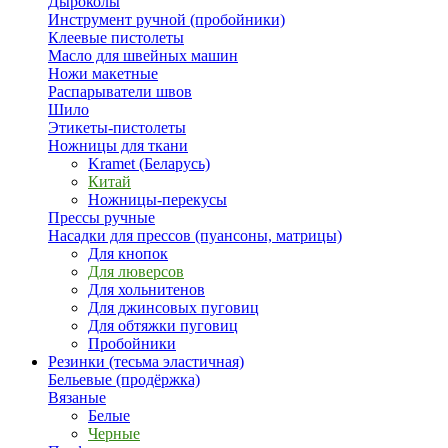
Дыроколы
Инструмент ручной (пробойники)
Клеевые пистолеты
Масло для швейных машин
Ножи макетные
Распарыватели швов
Шило
Этикеты-пистолеты
Ножницы для ткани
Kramet (Беларусь)
Китай
Ножницы-перекусы
Прессы ручные
Насадки для прессов (пуансоны, матрицы)
Для кнопок
Для люверсов
Для хольнитенов
Для джинсовых пуговиц
Для обтяжки пуговиц
Пробойники
Резинки (тесьма эластичная)
Бельевые (продёржка)
Вязаные
Белые
Черные