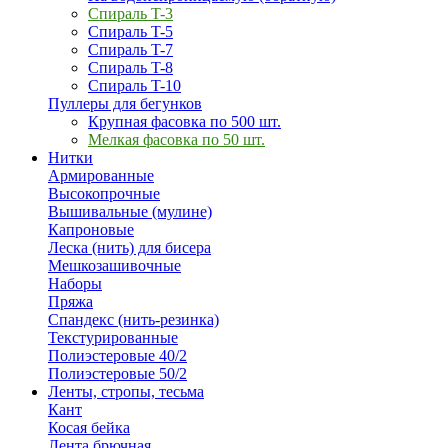
Спираль T-3
Спираль T-5
Спираль T-7
Спираль T-8
Спираль T-10
Пуллеры для бегунков
Крупная фасовка по 500 шт.
Мелкая фасовка по 50 шт.
Нитки
Армированные
Высокопрочные
Вышивальные (мулине)
Капроновые
Леска (нить) для бисера
Мешкозашивочные
Наборы
Пряжа
Спандекс (нить-резинка)
Текстурированные
Полиэстеровые 40/2
Полиэстеровые 50/2
Ленты, стропы, тесьма
Кант
Косая бейка
Лента брючная