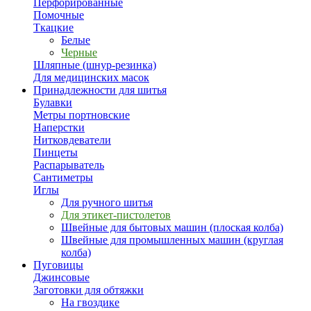
Перфорированные
Помочные
Ткацкие
Белые
Черные
Шляпные (шнур-резинка)
Для медицинских масок
Принадлежности для шитья
Булавки
Метры портновские
Наперстки
Нитковдеватели
Пинцеты
Распарыватель
Сантиметры
Иглы
Для ручного шитья
Для этикет-пистолетов
Швейные для бытовых машин (плоская колба)
Швейные для промышленных машин (круглая
колба)
Пуговицы
Джинсовые
Заготовки для обтяжки
На гвоздике