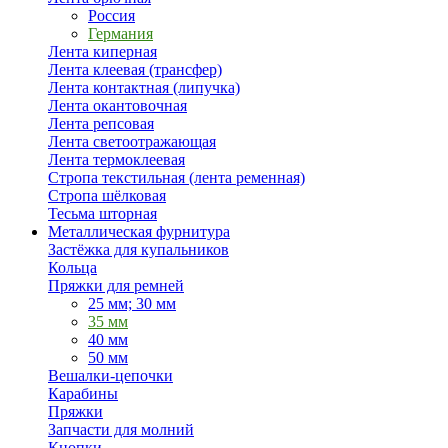
Россия
Германия
Лента киперная
Лента клеевая (трансфер)
Лента контактная (липучка)
Лента окантовочная
Лента репсовая
Лента светоотражающая
Лента термоклеевая
Стропа текстильная (лента ременная)
Стропа шёлковая
Тесьма шторная
Металлическая фурнитура
Застёжка для купальников
Кольца
Пряжки для ремней
25 мм; 30 мм
35 мм
40 мм
50 мм
Вешалки-цепочки
Карабины
Пряжки
Запчасти для молний
Кнопки