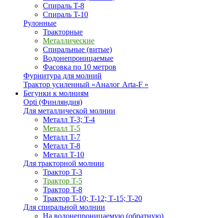
Спираль T-8
Спираль T-10
Рулонные
Тракторные
Металлические
Спиральные (витые)
Водонепроницаемые
Фасовка по 10 метров
Фурнитура для молний
Трактор усиленный «Аналог Arta-F »
Бегунки к молниям
Opti (Финляндия)
Для металлической молнии
Металл T-3; T-4
Металл T-5
Металл T-7
Металл T-8
Металл T-10
Для тракторной молнии
Трактор T-3
Трактор T-5
Трактор T-8
Трактор T-10; T-12; Т-15; T-20
Для спиральной молнии
На водонепроницаемую (обратную)