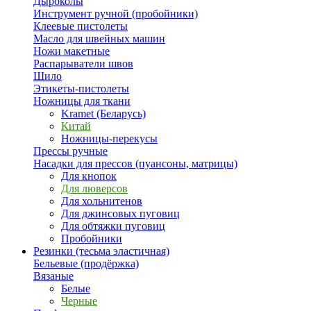
Дыроколы
Инструмент ручной (пробойники)
Клеевые пистолеты
Масло для швейных машин
Ножи макетные
Распарыватели швов
Шило
Этикеты-пистолеты
Ножницы для ткани
Kramet (Беларусь)
Китай
Ножницы-перекусы
Прессы ручные
Насадки для прессов (пуансоны, матрицы)
Для кнопок
Для люверсов
Для хольнитенов
Для джинсовых пуговиц
Для обтяжки пуговиц
Пробойники
Резинки (тесьма эластичная)
Бельевые (продёржка)
Вязаные
Белые
Черные