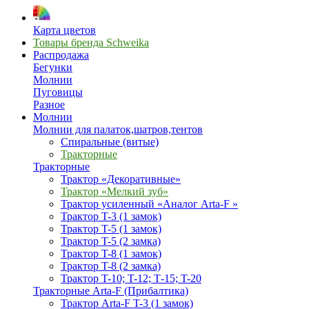
Карта цветов
Товары бренда Schweika
Распродажа
Бегунки
Молнии
Пуговицы
Разное
Молнии
Молнии для палаток,шатров,тентов
Спиральные (витые)
Тракторные
Тракторные
Трактор «Декоративные»
Трактор «Мелкий зуб»
Трактор усиленный «Аналог Arta-F »
Трактор T-3 (1 замок)
Трактор T-5 (1 замок)
Трактор T-5 (2 замка)
Трактор T-8 (1 замок)
Трактор T-8 (2 замка)
Трактор T-10; T-12; Т-15; T-20
Тракторные Arta-F (Прибалтика)
Трактор Arta-F T-3 (1 замок)