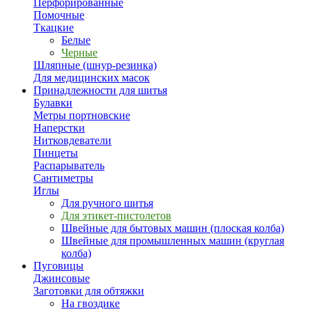
Перфорированные
Помочные
Ткацкие
Белые
Черные
Шляпные (шнур-резинка)
Для медицинских масок
Принадлежности для шитья
Булавки
Метры портновские
Наперстки
Нитковдеватели
Пинцеты
Распарыватель
Сантиметры
Иглы
Для ручного шитья
Для этикет-пистолетов
Швейные для бытовых машин (плоская колба)
Швейные для промышленных машин (круглая
колба)
Пуговицы
Джинсовые
Заготовки для обтяжки
На гвоздике