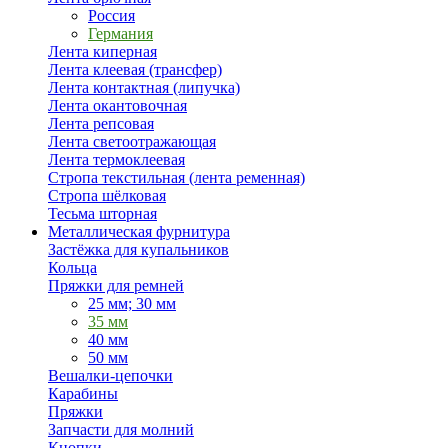
Россия
Германия
Лента киперная
Лента клеевая (трансфер)
Лента контактная (липучка)
Лента окантовочная
Лента репсовая
Лента светоотражающая
Лента термоклеевая
Стропа текстильная (лента ременная)
Стропа шёлковая
Тесьма шторная
Металлическая фурнитура
Застёжка для купальников
Кольца
Пряжки для ремней
25 мм; 30 мм
35 мм
40 мм
50 мм
Вешалки-цепочки
Карабины
Пряжки
Запчасти для молний
Кнопки