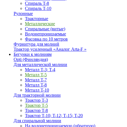
Спираль T-8
Спираль T-10
Рулонные
Тракторные
Металлические
Спиральные (витые)
Водонепроницаемые
Фасовка по 10 метров
Фурнитура для молний
Трактор усиленный «Аналог Arta-F »
Бегунки к молниям
Opti (Финляндия)
Для металлической молнии
Металл T-3; T-4
Металл T-5
Металл T-7
Металл T-8
Металл T-10
Для тракторной молнии
Трактор T-3
Трактор T-5
Трактор T-8
Трактор T-10; T-12; Т-15; T-20
Для спиральной молнии
На водонепроницаемую (обратную)