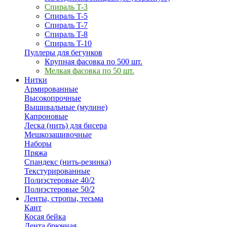
Спираль T-3
Спираль T-5
Спираль T-7
Спираль T-8
Спираль T-10
Пуллеры для бегунков
Крупная фасовка по 500 шт.
Мелкая фасовка по 50 шт.
Нитки
Армированные
Высокопрочные
Вышивальные (мулине)
Капроновые
Леска (нить) для бисера
Мешкозашивочные
Наборы
Пряжа
Спандекс (нить-резинка)
Текстурированные
Полиэстеровые 40/2
Полиэстеровые 50/2
Ленты, стропы, тесьма
Кант
Косая бейка
Лента брючная