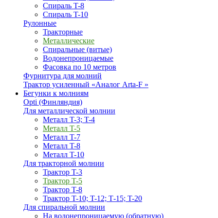
Спираль T-8
Спираль T-10
Рулонные
Тракторные
Металлические
Спиральные (витые)
Водонепроницаемые
Фасовка по 10 метров
Фурнитура для молний
Трактор усиленный «Аналог Arta-F »
Бегунки к молниям
Opti (Финляндия)
Для металлической молнии
Металл T-3; T-4
Металл T-5
Металл T-7
Металл T-8
Металл T-10
Для тракторной молнии
Трактор T-3
Трактор T-5
Трактор T-8
Трактор T-10; T-12; Т-15; T-20
Для спиральной молнии
На водонепроницаемую (обратную)