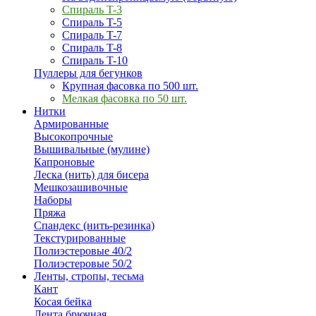
Спираль T-3
Спираль T-5
Спираль T-7
Спираль T-8
Спираль T-10
Пуллеры для бегунков
Крупная фасовка по 500 шт.
Мелкая фасовка по 50 шт.
Нитки
Армированные
Высокопрочные
Вышивальные (мулине)
Капроновые
Леска (нить) для бисера
Мешкозашивочные
Наборы
Пряжа
Спандекс (нить-резинка)
Текстурированные
Полиэстеровые 40/2
Полиэстеровые 50/2
Ленты, стропы, тесьма
Кант
Косая бейка
Лента брючная