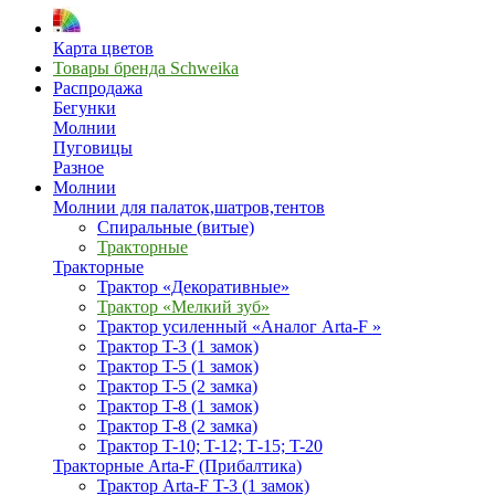
Карта цветов
Товары бренда Schweika
Распродажа
Бегунки
Молнии
Пуговицы
Разное
Молнии
Молнии для палаток,шатров,тентов
Спиральные (витые)
Тракторные
Тракторные
Трактор «Декоративные»
Трактор «Мелкий зуб»
Трактор усиленный «Аналог Arta-F »
Трактор T-3 (1 замок)
Трактор T-5 (1 замок)
Трактор T-5 (2 замка)
Трактор T-8 (1 замок)
Трактор T-8 (2 замка)
Трактор T-10; T-12; Т-15; T-20
Тракторные Arta-F (Прибалтика)
Трактор Arta-F T-3 (1 замок)