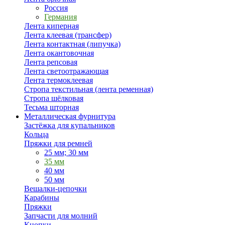
Россия
Германия
Лента киперная
Лента клеевая (трансфер)
Лента контактная (липучка)
Лента окантовочная
Лента репсовая
Лента светоотражающая
Лента термоклеевая
Стропа текстильная (лента ременная)
Стропа шёлковая
Тесьма шторная
Металлическая фурнитура
Застёжка для купальников
Кольца
Пряжки для ремней
25 мм; 30 мм
35 мм
40 мм
50 мм
Вешалки-цепочки
Карабины
Пряжки
Запчасти для молний
Кнопки