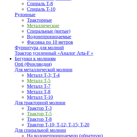
Спираль T-8
Спираль T-10
Рулонные
Тракторные
Металлические
Спиральные (витые)
Водонепроницаемые
Фасовка по 10 метров
Фурнитура для молний
Трактор усиленный «Аналог Arta-F »
Бегунки к молниям
Opti (Финляндия)
Для металлической молнии
Металл T-3; T-4
Металл T-5
Металл T-7
Металл T-8
Металл T-10
Для тракторной молнии
Трактор T-3
Трактор T-5
Трактор T-8
Трактор T-10; T-12; Т-15; T-20
Для спиральной молнии
На водонепроницаемую (обратную)