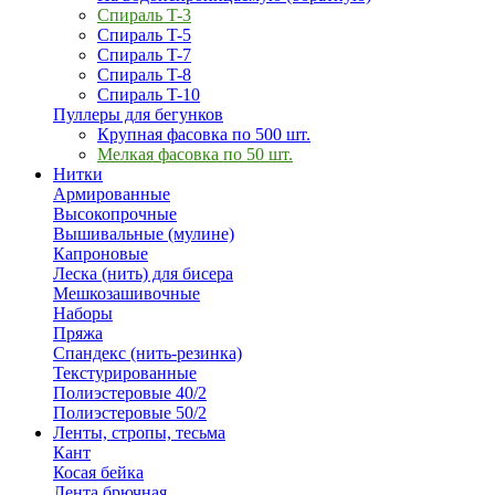
Спираль T-3
Спираль T-5
Спираль T-7
Спираль T-8
Спираль T-10
Пуллеры для бегунков
Крупная фасовка по 500 шт.
Мелкая фасовка по 50 шт.
Нитки
Армированные
Высокопрочные
Вышивальные (мулине)
Капроновые
Леска (нить) для бисера
Мешкозашивочные
Наборы
Пряжа
Спандекс (нить-резинка)
Текстурированные
Полиэстеровые 40/2
Полиэстеровые 50/2
Ленты, стропы, тесьма
Кант
Косая бейка
Лента брючная