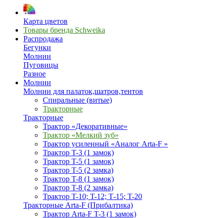
Карта цветов
Товары бренда Schweika
Распродажа
Бегунки
Молнии
Пуговицы
Разное
Молнии
Молнии для палаток,шатров,тентов
Спиральные (витые)
Тракторные
Тракторные
Трактор «Декоративные»
Трактор «Мелкий зуб»
Трактор усиленный «Аналог Arta-F »
Трактор T-3 (1 замок)
Трактор T-5 (1 замок)
Трактор T-5 (2 замка)
Трактор T-8 (1 замок)
Трактор T-8 (2 замка)
Трактор T-10; T-12; Т-15; T-20
Тракторные Arta-F (Прибалтика)
Трактор Arta-F T-3 (1 замок)