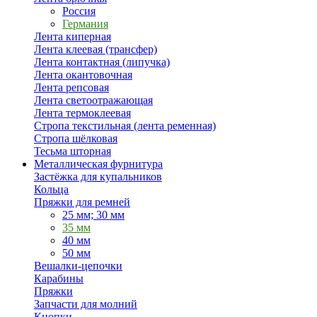
Россия
Германия
Лента киперная
Лента клеевая (трансфер)
Лента контактная (липучка)
Лента окантовочная
Лента репсовая
Лента светоотражающая
Лента термоклеевая
Стропа текстильная (лента ременная)
Стропа шёлковая
Тесьма шторная
Металлическая фурнитура
Застёжка для купальников
Кольца
Пряжки для ремней
25 мм; 30 мм
35 мм
40 мм
50 мм
Вешалки-цепочки
Карабины
Пряжки
Запчасти для молний
Кнопки