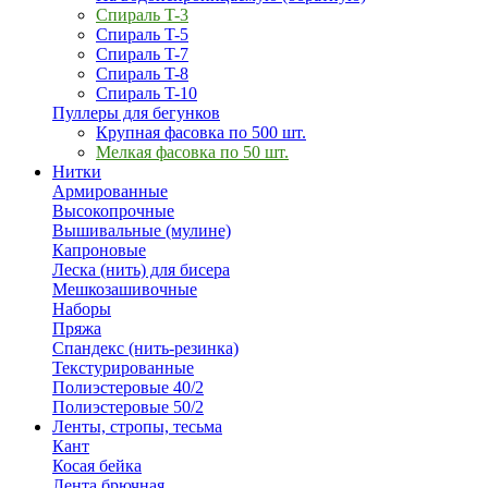
Спираль T-3
Спираль T-5
Спираль T-7
Спираль T-8
Спираль T-10
Пуллеры для бегунков
Крупная фасовка по 500 шт.
Мелкая фасовка по 50 шт.
Нитки
Армированные
Высокопрочные
Вышивальные (мулине)
Капроновые
Леска (нить) для бисера
Мешкозашивочные
Наборы
Пряжа
Спандекс (нить-резинка)
Текстурированные
Полиэстеровые 40/2
Полиэстеровые 50/2
Ленты, стропы, тесьма
Кант
Косая бейка
Лента брючная