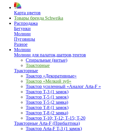
Карта цветов
Товары бренда Schweika
Распродажа
Бегунки
Молнии
Пуговицы
Разное
Молнии
Молнии для палаток,шатров,тентов
Спиральные (витые)
Тракторные
Тракторные
Трактор «Декоративные»
Трактор «Мелкий зуб»
Трактор усиленный «Аналог Arta-F »
Трактор T-3 (1 замок)
Трактор T-5 (1 замок)
Трактор T-5 (2 замка)
Трактор T-8 (1 замок)
Трактор T-8 (2 замка)
Трактор T-10; T-12; Т-15; T-20
Тракторные Arta-F (Прибалтика)
Трактор Arta-F T-3 (1 замок)