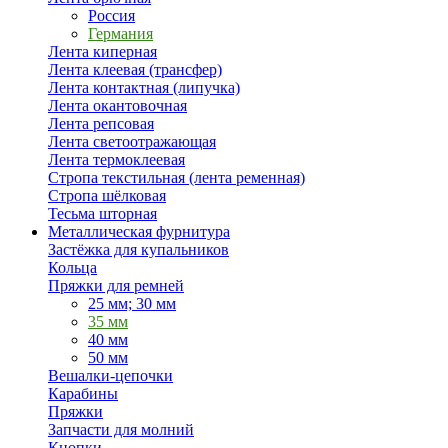
Россия
Германия
Лента киперная
Лента клеевая (трансфер)
Лента контактная (липучка)
Лента окантовочная
Лента репсовая
Лента светоотражающая
Лента термоклеевая
Стропа текстильная (лента ременная)
Стропа шёлковая
Тесьма шторная
Металлическая фурнитура
Застёжка для купальников
Кольца
Пряжки для ремней
25 мм; 30 мм
35 мм
40 мм
50 мм
Вешалки-цепочки
Карабины
Пряжки
Запчасти для молний
Кнопки