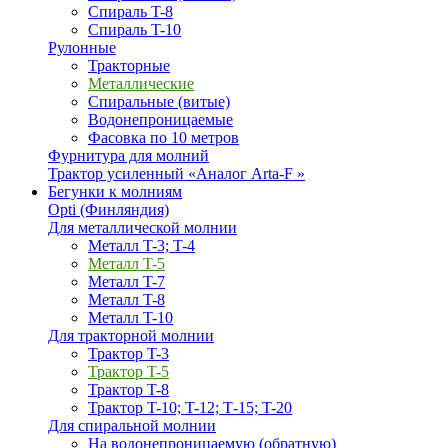
Спираль T-8
Спираль T-10
Рулонные
Тракторные
Металлические
Спиральные (витые)
Водонепроницаемые
Фасовка по 10 метров
Фурнитура для молний
Трактор усиленный «Аналог Arta-F »
Бегунки к молниям
Opti (Финляндия)
Для металлической молнии
Металл T-3; T-4
Металл T-5
Металл T-7
Металл T-8
Металл T-10
Для тракторной молнии
Трактор T-3
Трактор T-5
Трактор T-8
Трактор T-10; T-12; Т-15; T-20
Для спиральной молнии
На водонепроницаемую (обратную)