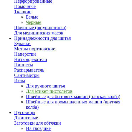
Перфорированные
Помочные
Ткацкие
Белые
Черные
Шляпные (шнур-резинка)
Для медицинских масок
Принадлежности для шитья
Булавки
Метры портновские
Наперстки
Нитковдеватели
Пинцеты
Распарыватель
Сантиметры
Иглы
Для ручного шитья
Для этикет-пистолетов
Швейные для бытовых машин (плоская колба)
Швейные для промышленных машин (круглая
колба)
Пуговицы
Джинсовые
Заготовки для обтяжки
На гвоздике