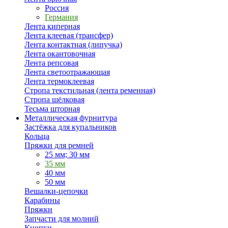
Россия
Германия
Лента киперная
Лента клеевая (трансфер)
Лента контактная (липучка)
Лента окантовочная
Лента репсовая
Лента светоотражающая
Лента термоклеевая
Стропа текстильная (лента ременная)
Стропа шёлковая
Тесьма шторная
Металлическая фурнитура
Застёжка для купальников
Кольца
Пряжки для ремней
25 мм; 30 мм
35 мм
40 мм
50 мм
Вешалки-цепочки
Карабины
Пряжки
Запчасти для молний
Кнопки