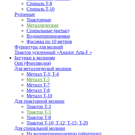
Спираль T-8
Спираль T-10
Рулонные
Тракторные
Металлические
Спиральные (витые)
Водонепроницаемые
Фасовка по 10 метров
Фурнитура для молний
Трактор усиленный «Аналог Arta-F »
Бегунки к молниям
Opti (Финляндия)
Для металлической молнии
Металл T-3; T-4
Металл T-5
Металл T-7
Металл T-8
Металл T-10
Для тракторной молнии
Трактор T-3
Трактор T-5
Трактор T-8
Трактор T-10; T-12; Т-15; T-20
Для спиральной молнии
На водонепроницаемую (обратную)