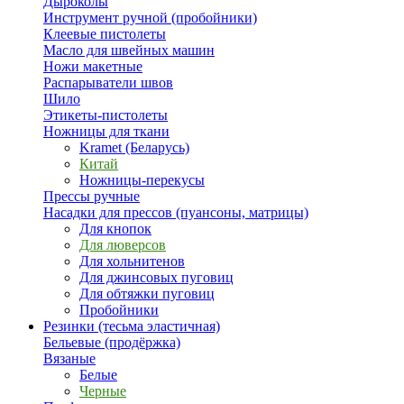
Дыроколы
Инструмент ручной (пробойники)
Клеевые пистолеты
Масло для швейных машин
Ножи макетные
Распарыватели швов
Шило
Этикеты-пистолеты
Ножницы для ткани
Kramet (Беларусь)
Китай
Ножницы-перекусы
Прессы ручные
Насадки для прессов (пуансоны, матрицы)
Для кнопок
Для люверсов
Для хольнитенов
Для джинсовых пуговиц
Для обтяжки пуговиц
Пробойники
Резинки (тесьма эластичная)
Бельевые (продёржка)
Вязаные
Белые
Черные