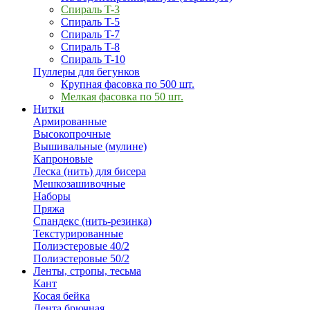
Спираль T-3
Спираль T-5
Спираль T-7
Спираль T-8
Спираль T-10
Пуллеры для бегунков
Крупная фасовка по 500 шт.
Мелкая фасовка по 50 шт.
Нитки
Армированные
Высокопрочные
Вышивальные (мулине)
Капроновые
Леска (нить) для бисера
Мешкозашивочные
Наборы
Пряжа
Спандекс (нить-резинка)
Текстурированные
Полиэстеровые 40/2
Полиэстеровые 50/2
Ленты, стропы, тесьма
Кант
Косая бейка
Лента брючная