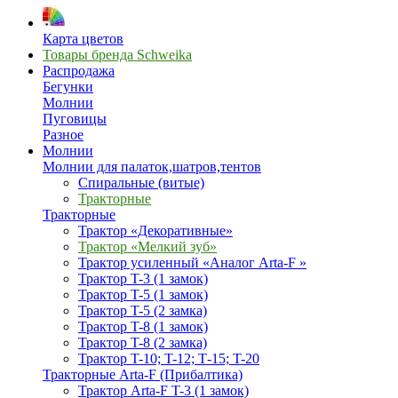
Карта цветов
Товары бренда Schweika
Распродажа
Бегунки
Молнии
Пуговицы
Разное
Молнии
Молнии для палаток,шатров,тентов
Спиральные (витые)
Тракторные
Тракторные
Трактор «Декоративные»
Трактор «Мелкий зуб»
Трактор усиленный «Аналог Arta-F »
Трактор T-3 (1 замок)
Трактор T-5 (1 замок)
Трактор T-5 (2 замка)
Трактор T-8 (1 замок)
Трактор T-8 (2 замка)
Трактор T-10; T-12; Т-15; T-20
Тракторные Arta-F (Прибалтика)
Трактор Arta-F T-3 (1 замок)