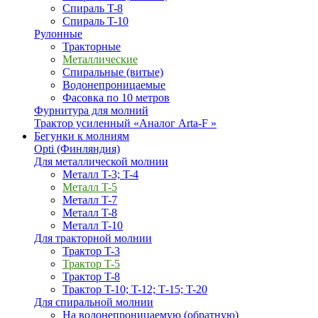
Спираль T-8
Спираль T-10
Рулонные
Тракторные
Металлические
Спиральные (витые)
Водонепроницаемые
Фасовка по 10 метров
Фурнитура для молний
Трактор усиленный «Аналог Arta-F »
Бегунки к молниям
Opti (Финляндия)
Для металлической молнии
Металл T-3; T-4
Металл T-5
Металл T-7
Металл T-8
Металл T-10
Для тракторной молнии
Трактор T-3
Трактор T-5
Трактор T-8
Трактор T-10; T-12; Т-15; T-20
Для спиральной молнии
На водонепроницаемую (обратную)