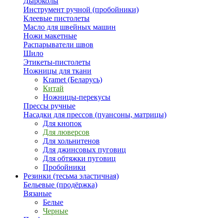
Дыроколы
Инструмент ручной (пробойники)
Клеевые пистолеты
Масло для швейных машин
Ножи макетные
Распарыватели швов
Шило
Этикеты-пистолеты
Ножницы для ткани
Kramet (Беларусь)
Китай
Ножницы-перекусы
Прессы ручные
Насадки для прессов (пуансоны, матрицы)
Для кнопок
Для люверсов
Для хольнитенов
Для джинсовых пуговиц
Для обтяжки пуговиц
Пробойники
Резинки (тесьма эластичная)
Бельевые (продёржка)
Вязаные
Белые
Черные