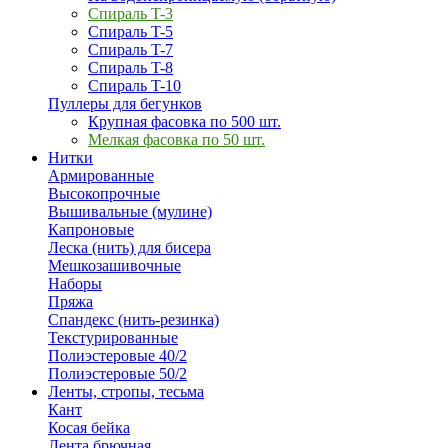
Спираль T-3
Спираль T-5
Спираль T-7
Спираль T-8
Спираль T-10
Пуллеры для бегунков
Крупная фасовка по 500 шт.
Мелкая фасовка по 50 шт.
Нитки
Армированные
Высокопрочные
Вышивальные (мулине)
Капроновые
Леска (нить) для бисера
Мешкозашивочные
Наборы
Пряжа
Спандекс (нить-резинка)
Текстурированные
Полиэстеровые 40/2
Полиэстеровые 50/2
Ленты, стропы, тесьма
Кант
Косая бейка
Лента брючная