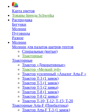
Карта цветов
Товары бренда Schweika
Распродажа
Бегунки
Молнии
Пуговицы
Разное
Молнии
Молнии для палаток,шатров,тентов
Спиральные (витые)
Тракторные
Тракторные
Трактор «Декоративные»
Трактор «Мелкий зуб»
Трактор усиленный «Аналог Arta-F »
Трактор T-3 (1 замок)
Трактор T-5 (1 замок)
Трактор T-5 (2 замка)
Трактор T-8 (1 замок)
Трактор T-8 (2 замка)
Трактор T-10; T-12; Т-15; T-20
Тракторные Arta-F (Прибалтика)
Трактор Arta-F T-3 (1 замок)