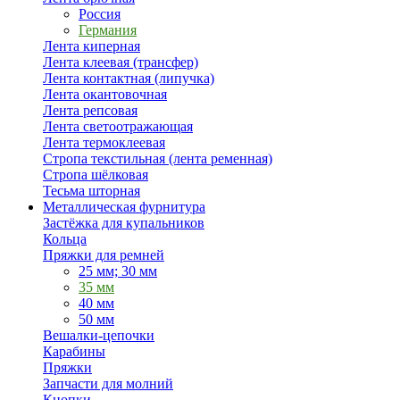
Россия
Германия
Лента киперная
Лента клеевая (трансфер)
Лента контактная (липучка)
Лента окантовочная
Лента репсовая
Лента светоотражающая
Лента термоклеевая
Стропа текстильная (лента ременная)
Стропа шёлковая
Тесьма шторная
Металлическая фурнитура
Застёжка для купальников
Кольца
Пряжки для ремней
25 мм; 30 мм
35 мм
40 мм
50 мм
Вешалки-цепочки
Карабины
Пряжки
Запчасти для молний
Кнопки