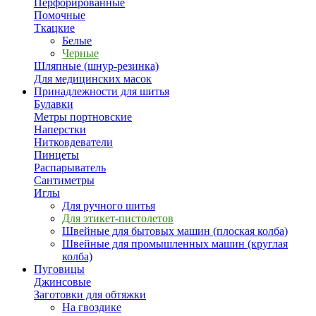
Перфорированные
Помочные
Ткацкие
Белые
Черные
Шляпные (шнур-резинка)
Для медицинских масок
Принадлежности для шитья
Булавки
Метры портновские
Наперстки
Нитковдеватели
Пинцеты
Распарыватель
Сантиметры
Иглы
Для ручного шитья
Для этикет-пистолетов
Швейные для бытовых машин (плоская колба)
Швейные для промышленных машин (круглая
колба)
Пуговицы
Джинсовые
Заготовки для обтяжки
На гвоздике