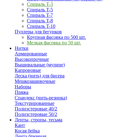
Спираль T-3
Спираль T-5
Спираль T-7
Спираль T-8
Спираль T-10
Пуллеры для бегунков
Крупная фасовка по 500 шт.
Мелкая фасовка по 50 шт.
Нитки
Армированные
Высокопрочные
Вышивальные (мулине)
Капроновые
Леска (нить) для бисера
Мешкозашивочные
Наборы
Пряжа
Спандекс (нить-резинка)
Текстурированные
Полиэстеровые 40/2
Полиэстеровые 50/2
Ленты, стропы, тесьма
Кант
Косая бейка
Лента брючная