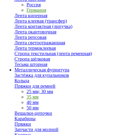
Россия
Германия
Лента киперная
Лента клеевая (трансфер)
Лента контактная (липучка)
Лента окантовочная
Лента репсовая
Лента светоотражающая
Лента термоклеевая
Стропа текстильная (лента ременная)
Стропа шёлковая
Тесьма шторная
Металлическая фурнитура
Застёжка для купальников
Кольца
Пряжки для ремней
25 мм; 30 мм
35 мм
40 мм
50 мм
Вешалки-цепочки
Карабины
Пряжки
Запчасти для молний
Кнопки