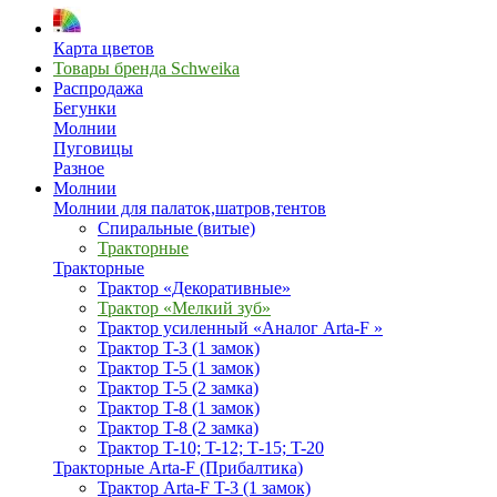
Карта цветов
Товары бренда Schweika
Распродажа
Бегунки
Молнии
Пуговицы
Разное
Молнии
Молнии для палаток,шатров,тентов
Спиральные (витые)
Тракторные
Тракторные
Трактор «Декоративные»
Трактор «Мелкий зуб»
Трактор усиленный «Аналог Arta-F »
Трактор T-3 (1 замок)
Трактор T-5 (1 замок)
Трактор T-5 (2 замка)
Трактор T-8 (1 замок)
Трактор T-8 (2 замка)
Трактор T-10; T-12; Т-15; T-20
Тракторные Arta-F (Прибалтика)
Трактор Arta-F T-3 (1 замок)