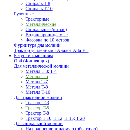
Спираль T-8
Спираль T-10
Рулонные
Тракторные
Металлические
Спиральные (витые)
Водонепроницаемые
Фасовка по 10 метров
Фурнитура для молний
Трактор усиленный «Аналог Arta-F »
Бегунки к молниям
Opti (Финляндия)
Для металлической молнии
Металл T-3; T-4
Металл T-5
Металл T-7
Металл T-8
Металл T-10
Для тракторной молнии
Трактор T-3
Трактор T-5
Трактор T-8
Трактор T-10; T-12; Т-15; T-20
Для спиральной молнии
На водонепроницаемую (обратную)