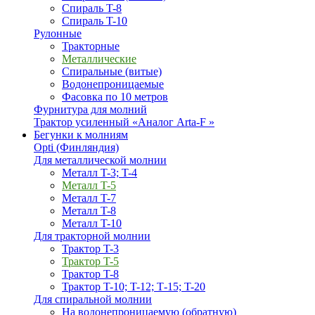
Спираль T-8
Спираль T-10
Рулонные
Тракторные
Металлические
Спиральные (витые)
Водонепроницаемые
Фасовка по 10 метров
Фурнитура для молний
Трактор усиленный «Аналог Arta-F »
Бегунки к молниям
Opti (Финляндия)
Для металлической молнии
Металл T-3; T-4
Металл T-5
Металл T-7
Металл T-8
Металл T-10
Для тракторной молнии
Трактор T-3
Трактор T-5
Трактор T-8
Трактор T-10; T-12; Т-15; T-20
Для спиральной молнии
На водонепроницаемую (обратную)