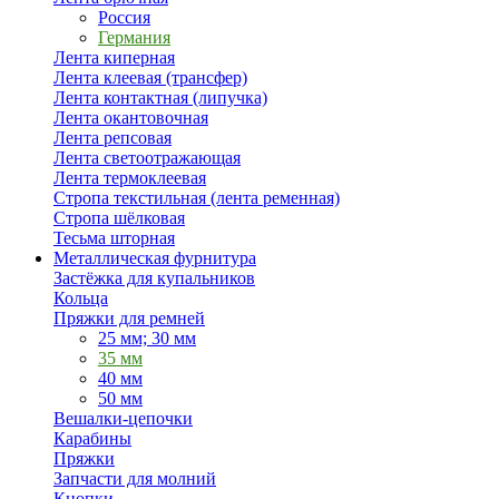
Россия
Германия
Лента киперная
Лента клеевая (трансфер)
Лента контактная (липучка)
Лента окантовочная
Лента репсовая
Лента светоотражающая
Лента термоклеевая
Стропа текстильная (лента ременная)
Стропа шёлковая
Тесьма шторная
Металлическая фурнитура
Застёжка для купальников
Кольца
Пряжки для ремней
25 мм; 30 мм
35 мм
40 мм
50 мм
Вешалки-цепочки
Карабины
Пряжки
Запчасти для молний
Кнопки