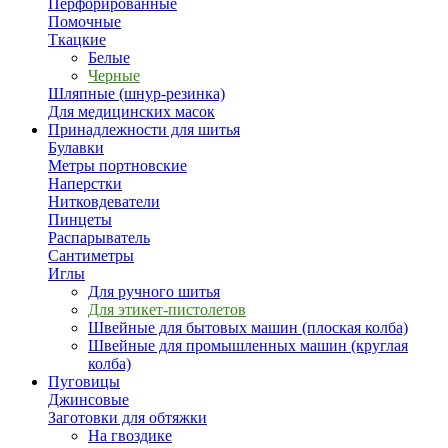
Перфорированные
Помочные
Ткацкие
Белые
Черные
Шляпные (шнур-резинка)
Для медицинских масок
Принадлежности для шитья
Булавки
Метры портновские
Наперстки
Нитковдеватели
Пинцеты
Распарыватель
Сантиметры
Иглы
Для ручного шитья
Для этикет-пистолетов
Швейные для бытовых машин (плоская колба)
Швейные для промышленных машин (круглая
колба)
Пуговицы
Джинсовые
Заготовки для обтяжки
На гвоздике