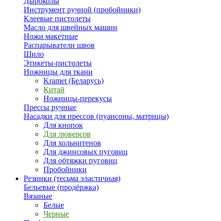
Дыроколы
Инструмент ручной (пробойники)
Клеевые пистолеты
Масло для швейных машин
Ножи макетные
Распарыватели швов
Шило
Этикеты-пистолеты
Ножницы для ткани
Kramet (Беларусь)
Китай
Ножницы-перекусы
Прессы ручные
Насадки для прессов (пуансоны, матрицы)
Для кнопок
Для люверсов
Для хольнитенов
Для джинсовых пуговиц
Для обтяжки пуговиц
Пробойники
Резинки (тесьма эластичная)
Бельевые (продёржка)
Вязаные
Белые
Черные