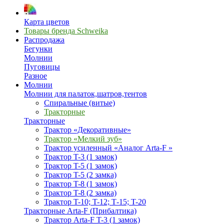
Карта цветов
Товары бренда Schweika
Распродажа
Бегунки
Молнии
Пуговицы
Разное
Молнии
Молнии для палаток,шатров,тентов
Спиральные (витые)
Тракторные
Тракторные
Трактор «Декоративные»
Трактор «Мелкий зуб»
Трактор усиленный «Аналог Arta-F »
Трактор T-3 (1 замок)
Трактор T-5 (1 замок)
Трактор T-5 (2 замка)
Трактор T-8 (1 замок)
Трактор T-8 (2 замка)
Трактор T-10; T-12; Т-15; T-20
Тракторные Arta-F (Прибалтика)
Трактор Arta-F T-3 (1 замок)