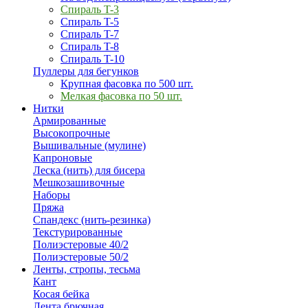
Спираль T-3
Спираль T-5
Спираль T-7
Спираль T-8
Спираль T-10
Пуллеры для бегунков
Крупная фасовка по 500 шт.
Мелкая фасовка по 50 шт.
Нитки
Армированные
Высокопрочные
Вышивальные (мулине)
Капроновые
Леска (нить) для бисера
Мешкозашивочные
Наборы
Пряжа
Спандекс (нить-резинка)
Текстурированные
Полиэстеровые 40/2
Полиэстеровые 50/2
Ленты, стропы, тесьма
Кант
Косая бейка
Лента брючная