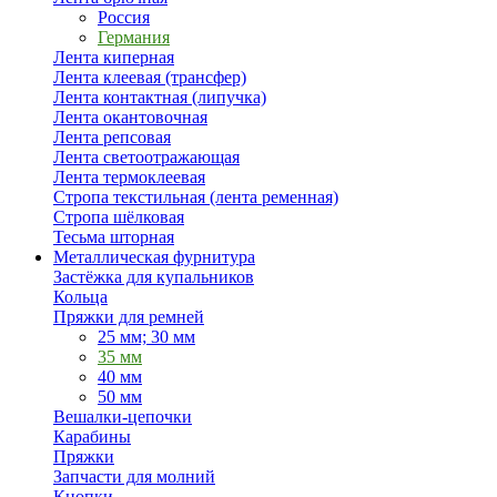
Россия
Германия
Лента киперная
Лента клеевая (трансфер)
Лента контактная (липучка)
Лента окантовочная
Лента репсовая
Лента светоотражающая
Лента термоклеевая
Стропа текстильная (лента ременная)
Стропа шёлковая
Тесьма шторная
Металлическая фурнитура
Застёжка для купальников
Кольца
Пряжки для ремней
25 мм; 30 мм
35 мм
40 мм
50 мм
Вешалки-цепочки
Карабины
Пряжки
Запчасти для молний
Кнопки