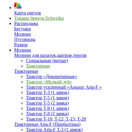
Карта цветов
Товары бренда Schweika
Распродажа
Бегунки
Молнии
Пуговицы
Разное
Молнии
Молнии для палаток,шатров,тентов
Спиральные (витые)
Тракторные
Тракторные
Трактор «Декоративные»
Трактор «Мелкий зуб»
Трактор усиленный «Аналог Arta-F »
Трактор T-3 (1 замок)
Трактор T-5 (1 замок)
Трактор T-5 (2 замка)
Трактор T-8 (1 замок)
Трактор T-8 (2 замка)
Трактор T-10; T-12; Т-15; T-20
Тракторные Arta-F (Прибалтика)
Трактор Arta-F T-3 (1 замок)