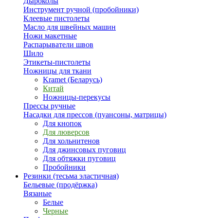
Дыроколы
Инструмент ручной (пробойники)
Клеевые пистолеты
Масло для швейных машин
Ножи макетные
Распарыватели швов
Шило
Этикеты-пистолеты
Ножницы для ткани
Kramet (Беларусь)
Китай
Ножницы-перекусы
Прессы ручные
Насадки для прессов (пуансоны, матрицы)
Для кнопок
Для люверсов
Для хольнитенов
Для джинсовых пуговиц
Для обтяжки пуговиц
Пробойники
Резинки (тесьма эластичная)
Бельевые (продёржка)
Вязаные
Белые
Черные