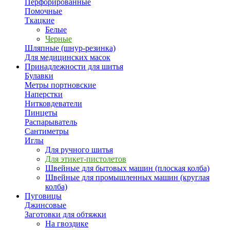
Перфорированные
Помочные
Ткацкие
Белые
Черные
Шляпные (шнур-резинка)
Для медицинских масок
Принадлежности для шитья
Булавки
Метры портновские
Наперстки
Нитковдеватели
Пинцеты
Распарыватель
Сантиметры
Иглы
Для ручного шитья
Для этикет-пистолетов
Швейные для бытовых машин (плоская колба)
Швейные для промышленных машин (круглая
колба)
Пуговицы
Джинсовые
Заготовки для обтяжки
На гвоздике