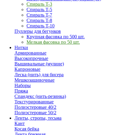
Спираль T-3
Спираль T-5
Спираль T-7
Спираль T-8
Спираль T-10
Пуллеры для бегунков
Крупная фасовка по 500 шт.
Мелкая фасовка по 50 шт.
Нитки
Армированные
Высокопрочные
Вышивальные (мулине)
Капроновые
Леска (нить) для бисера
Мешкозашивочные
Наборы
Пряжа
Спандекс (нить-резинка)
Текстурированные
Полиэстеровые 40/2
Полиэстеровые 50/2
Ленты, стропы, тесьма
Кант
Косая бейка
Лента брючная