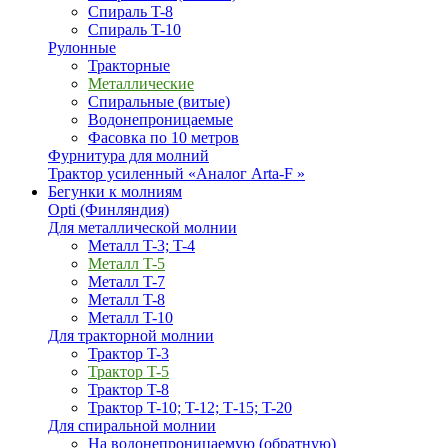
Спираль T-8
Спираль T-10
Рулонные
Тракторные
Металлические
Спиральные (витые)
Водонепроницаемые
Фасовка по 10 метров
Фурнитура для молний
Трактор усиленный «Аналог Arta-F »
Бегунки к молниям
Opti (Финляндия)
Для металлической молнии
Металл T-3; T-4
Металл T-5
Металл T-7
Металл T-8
Металл T-10
Для тракторной молнии
Трактор T-3
Трактор T-5
Трактор T-8
Трактор T-10; T-12; Т-15; T-20
Для спиральной молнии
На водонепроницаемую (обратную)