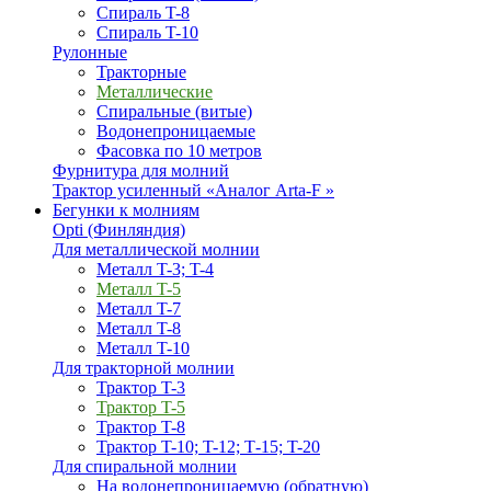
Спираль T-8
Спираль T-10
Рулонные
Тракторные
Металлические
Спиральные (витые)
Водонепроницаемые
Фасовка по 10 метров
Фурнитура для молний
Трактор усиленный «Аналог Arta-F »
Бегунки к молниям
Opti (Финляндия)
Для металлической молнии
Металл T-3; T-4
Металл T-5
Металл T-7
Металл T-8
Металл T-10
Для тракторной молнии
Трактор T-3
Трактор T-5
Трактор T-8
Трактор T-10; T-12; Т-15; T-20
Для спиральной молнии
На водонепроницаемую (обратную)