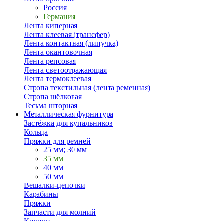
Россия
Германия
Лента киперная
Лента клеевая (трансфер)
Лента контактная (липучка)
Лента окантовочная
Лента репсовая
Лента светоотражающая
Лента термоклеевая
Стропа текстильная (лента ременная)
Стропа шёлковая
Тесьма шторная
Металлическая фурнитура
Застёжка для купальников
Кольца
Пряжки для ремней
25 мм; 30 мм
35 мм
40 мм
50 мм
Вешалки-цепочки
Карабины
Пряжки
Запчасти для молний
Кнопки