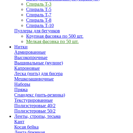
Спираль T-3
Спираль T-5
Спираль T-7
Спираль T-8
Спираль T-10
Пуллеры для бегунков
Крупная фасовка по 500 шт.
Мелкая фасовка по 50 шт.
Нитки
Армированные
Высокопрочные
Вышивальные (мулине)
Капроновые
Леска (нить) для бисера
Мешкозашивочные
Наборы
Пряжа
Спандекс (нить-резинка)
Текстурированные
Полиэстеровые 40/2
Полиэстеровые 50/2
Ленты, стропы, тесьма
Кант
Косая бейка
Лента брючная