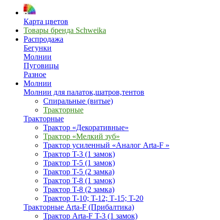
Карта цветов
Товары бренда Schweika
Распродажа
Бегунки
Молнии
Пуговицы
Разное
Молнии
Молнии для палаток,шатров,тентов
Спиральные (витые)
Тракторные
Тракторные
Трактор «Декоративные»
Трактор «Мелкий зуб»
Трактор усиленный «Аналог Arta-F »
Трактор T-3 (1 замок)
Трактор T-5 (1 замок)
Трактор T-5 (2 замка)
Трактор T-8 (1 замок)
Трактор T-8 (2 замка)
Трактор T-10; T-12; Т-15; T-20
Тракторные Arta-F (Прибалтика)
Трактор Arta-F T-3 (1 замок)