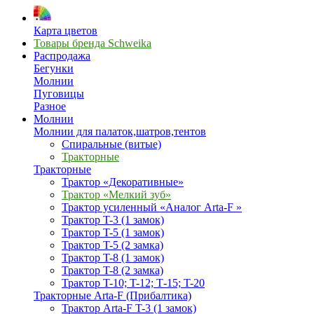
Карта цветов
Товары бренда Schweika
Распродажа
Бегунки
Молнии
Пуговицы
Разное
Молнии
Молнии для палаток,шатров,тентов
Спиральные (витые)
Тракторные
Тракторные
Трактор «Декоративные»
Трактор «Мелкий зуб»
Трактор усиленный «Аналог Arta-F »
Трактор T-3 (1 замок)
Трактор T-5 (1 замок)
Трактор T-5 (2 замка)
Трактор T-8 (1 замок)
Трактор T-8 (2 замка)
Трактор T-10; T-12; Т-15; T-20
Тракторные Arta-F (Прибалтика)
Трактор Arta-F T-3 (1 замок)