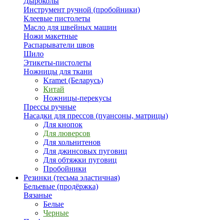
Дыроколы
Инструмент ручной (пробойники)
Клеевые пистолеты
Масло для швейных машин
Ножи макетные
Распарыватели швов
Шило
Этикеты-пистолеты
Ножницы для ткани
Kramet (Беларусь)
Китай
Ножницы-перекусы
Прессы ручные
Насадки для прессов (пуансоны, матрицы)
Для кнопок
Для люверсов
Для хольнитенов
Для джинсовых пуговиц
Для обтяжки пуговиц
Пробойники
Резинки (тесьма эластичная)
Бельевые (продёржка)
Вязаные
Белые
Черные