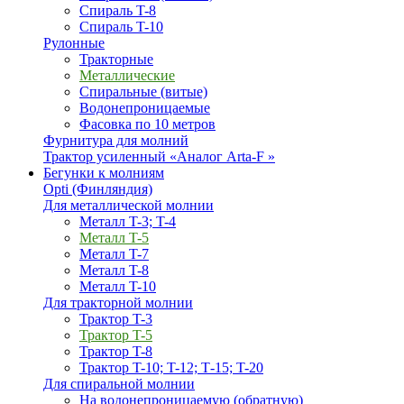
Спираль T-8
Спираль T-10
Рулонные
Тракторные
Металлические
Спиральные (витые)
Водонепроницаемые
Фасовка по 10 метров
Фурнитура для молний
Трактор усиленный «Аналог Arta-F »
Бегунки к молниям
Opti (Финляндия)
Для металлической молнии
Металл T-3; T-4
Металл T-5
Металл T-7
Металл T-8
Металл T-10
Для тракторной молнии
Трактор T-3
Трактор T-5
Трактор T-8
Трактор T-10; T-12; Т-15; T-20
Для спиральной молнии
На водонепроницаемую (обратную)