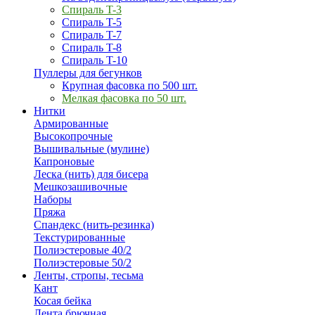
Спираль T-3
Спираль T-5
Спираль T-7
Спираль T-8
Спираль T-10
Пуллеры для бегунков
Крупная фасовка по 500 шт.
Мелкая фасовка по 50 шт.
Нитки
Армированные
Высокопрочные
Вышивальные (мулине)
Капроновые
Леска (нить) для бисера
Мешкозашивочные
Наборы
Пряжа
Спандекс (нить-резинка)
Текстурированные
Полиэстеровые 40/2
Полиэстеровые 50/2
Ленты, стропы, тесьма
Кант
Косая бейка
Лента брючная