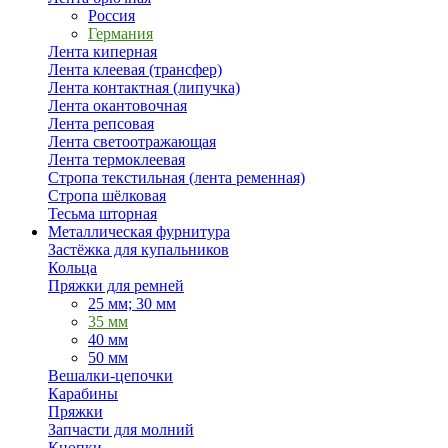
Россия
Германия
Лента киперная
Лента клеевая (трансфер)
Лента контактная (липучка)
Лента окантовочная
Лента репсовая
Лента светоотражающая
Лента термоклеевая
Стропа текстильная (лента ременная)
Стропа шёлковая
Тесьма шторная
Металлическая фурнитура
Застёжка для купальников
Кольца
Пряжки для ремней
25 мм; 30 мм
35 мм
40 мм
50 мм
Вешалки-цепочки
Карабины
Пряжки
Запчасти для молний
Кнопки