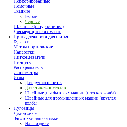
Перфорированные
Помочные
Ткацкие
Белые
Черные
Шляпные (шнур-резинка)
Для медицинских масок
Принадлежности для шитья
Булавки
Метры портновские
Наперстки
Нитковдеватели
Пинцеты
Распарыватель
Сантиметры
Иглы
Для ручного шитья
Для этикет-пистолетов
Швейные для бытовых машин (плоская колба)
Швейные для промышленных машин (круглая
колба)
Пуговицы
Джинсовые
Заготовки для обтяжки
На гвоздике