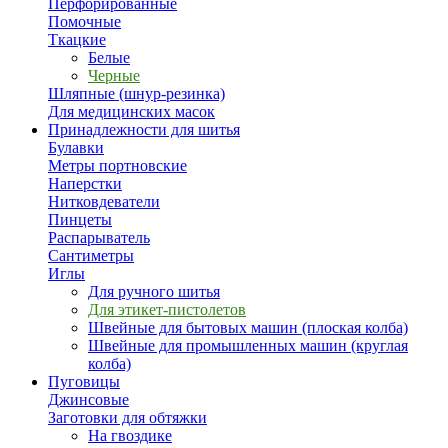
Перфорированные
Помочные
Ткацкие
Белые
Черные
Шляпные (шнур-резинка)
Для медицинских масок
Принадлежности для шитья
Булавки
Метры портновские
Наперстки
Нитковдеватели
Пинцеты
Распарыватель
Сантиметры
Иглы
Для ручного шитья
Для этикет-пистолетов
Швейные для бытовых машин (плоская колба)
Швейные для промышленных машин (круглая
колба)
Пуговицы
Джинсовые
Заготовки для обтяжки
На гвоздике