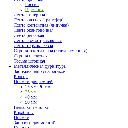
Россия
Германия
Лента киперная
Лента клеевая (трансфер)
Лента контактная (липучка)
Лента окантовочная
Лента репсовая
Лента светоотражающая
Лента термоклеевая
Стропа текстильная (лента ременная)
Стропа шёлковая
Тесьма шторная
Металлическая фурнитура
Застёжка для купальников
Кольца
Пряжки для ремней
25 мм; 30 мм
35 мм
40 мм
50 мм
Вешалки-цепочки
Карабины
Пряжки
Запчасти для молний
Кнопки