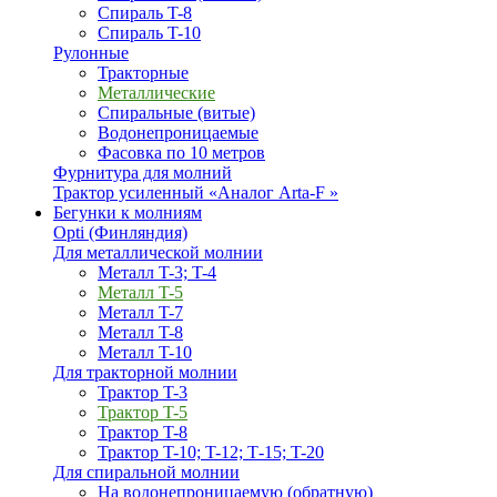
Спираль T-8
Спираль T-10
Рулонные
Тракторные
Металлические
Спиральные (витые)
Водонепроницаемые
Фасовка по 10 метров
Фурнитура для молний
Трактор усиленный «Аналог Arta-F »
Бегунки к молниям
Opti (Финляндия)
Для металлической молнии
Металл T-3; T-4
Металл T-5
Металл T-7
Металл T-8
Металл T-10
Для тракторной молнии
Трактор T-3
Трактор T-5
Трактор T-8
Трактор T-10; T-12; Т-15; T-20
Для спиральной молнии
На водонепроницаемую (обратную)