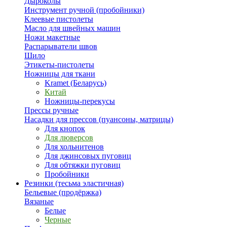
Дыроколы
Инструмент ручной (пробойники)
Клеевые пистолеты
Масло для швейных машин
Ножи макетные
Распарыватели швов
Шило
Этикеты-пистолеты
Ножницы для ткани
Kramet (Беларусь)
Китай
Ножницы-перекусы
Прессы ручные
Насадки для прессов (пуансоны, матрицы)
Для кнопок
Для люверсов
Для хольнитенов
Для джинсовых пуговиц
Для обтяжки пуговиц
Пробойники
Резинки (тесьма эластичная)
Бельевые (продёржка)
Вязаные
Белые
Черные