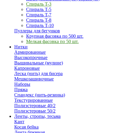
Спираль T-3
Спираль T-5
Спираль T-7
Спираль T-8
Спираль T-10
Пуллеры для бегунков
Крупная фасовка по 500 шт.
Мелкая фасовка по 50 шт.
Нитки
Армированные
Высокопрочные
Вышивальные (мулине)
Капроновые
Леска (нить) для бисера
Мешкозашивочные
Наборы
Пряжа
Спандекс (нить-резинка)
Текстурированные
Полиэстеровые 40/2
Полиэстеровые 50/2
Ленты, стропы, тесьма
Кант
Косая бейка
Лента брючная