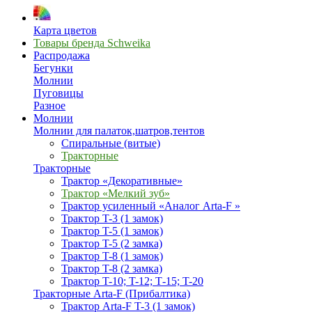
Карта цветов
Товары бренда Schweika
Распродажа
Бегунки
Молнии
Пуговицы
Разное
Молнии
Молнии для палаток,шатров,тентов
Спиральные (витые)
Тракторные
Тракторные
Трактор «Декоративные»
Трактор «Мелкий зуб»
Трактор усиленный «Аналог Arta-F »
Трактор T-3 (1 замок)
Трактор T-5 (1 замок)
Трактор T-5 (2 замка)
Трактор T-8 (1 замок)
Трактор T-8 (2 замка)
Трактор T-10; T-12; Т-15; T-20
Тракторные Arta-F (Прибалтика)
Трактор Arta-F T-3 (1 замок)