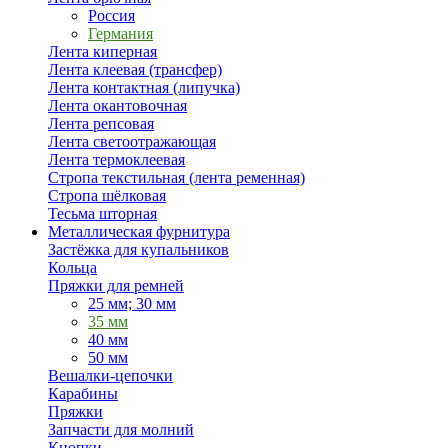
Россия
Германия
Лента киперная
Лента клеевая (трансфер)
Лента контактная (липучка)
Лента окантовочная
Лента репсовая
Лента светоотражающая
Лента термоклеевая
Стропа текстильная (лента ременная)
Стропа шёлковая
Тесьма шторная
Металлическая фурнитура
Застёжка для купальников
Кольца
Пряжки для ремней
25 мм; 30 мм
35 мм
40 мм
50 мм
Вешалки-цепочки
Карабины
Пряжки
Запчасти для молний
Кнопки