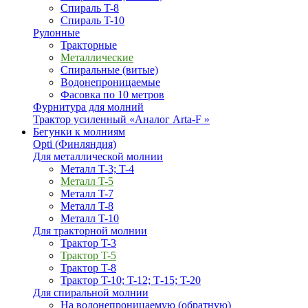
Спираль T-8
Спираль T-10
Рулонные
Тракторные
Металлические
Спиральные (витые)
Водонепроницаемые
Фасовка по 10 метров
Фурнитура для молний
Трактор усиленный «Аналог Arta-F »
Бегунки к молниям
Opti (Финляндия)
Для металлической молнии
Металл T-3; T-4
Металл T-5
Металл T-7
Металл T-8
Металл T-10
Для тракторной молнии
Трактор T-3
Трактор T-5
Трактор T-8
Трактор T-10; T-12; Т-15; T-20
Для спиральной молнии
На водонепроницаемую (обратную)