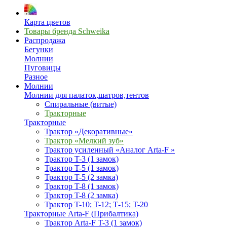
Карта цветов
Товары бренда Schweika
Распродажа
Бегунки
Молнии
Пуговицы
Разное
Молнии
Молнии для палаток,шатров,тентов
Спиральные (витые)
Тракторные
Тракторные
Трактор «Декоративные»
Трактор «Мелкий зуб»
Трактор усиленный «Аналог Arta-F »
Трактор T-3 (1 замок)
Трактор T-5 (1 замок)
Трактор T-5 (2 замка)
Трактор T-8 (1 замок)
Трактор T-8 (2 замка)
Трактор T-10; T-12; Т-15; T-20
Тракторные Arta-F (Прибалтика)
Трактор Arta-F T-3 (1 замок)