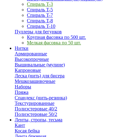
Спираль T-3
Спираль T-5
Спираль T-7
Спираль T-8
Спираль T-10
Пуллеры для бегунков
Крупная фасовка по 500 шт.
Мелкая фасовка по 50 шт.
Нитки
Армированные
Высокопрочные
Вышивальные (мулине)
Капроновые
Леска (нить) для бисера
Мешкозашивочные
Наборы
Пряжа
Спандекс (нить-резинка)
Текстурированные
Полиэстеровые 40/2
Полиэстеровые 50/2
Ленты, стропы, тесьма
Кант
Косая бейка
Лента брючная