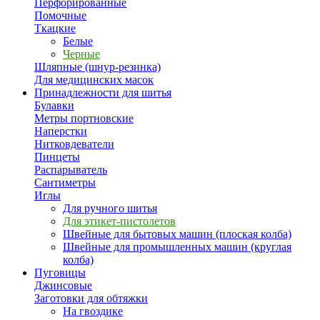
Перфорированные
Помочные
Ткацкие
Белые
Черные
Шляпные (шнур-резинка)
Для медицинских масок
Принадлежности для шитья
Булавки
Метры портновские
Наперстки
Нитковдеватели
Пинцеты
Распарыватель
Сантиметры
Иглы
Для ручного шитья
Для этикет-пистолетов
Швейные для бытовых машин (плоская колба)
Швейные для промышленных машин (круглая
колба)
Пуговицы
Джинсовые
Заготовки для обтяжки
На гвоздике