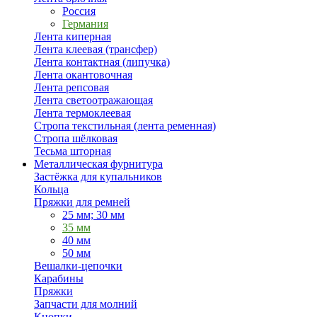
Россия
Германия
Лента киперная
Лента клеевая (трансфер)
Лента контактная (липучка)
Лента окантовочная
Лента репсовая
Лента светоотражающая
Лента термоклеевая
Стропа текстильная (лента ременная)
Стропа шёлковая
Тесьма шторная
Металлическая фурнитура
Застёжка для купальников
Кольца
Пряжки для ремней
25 мм; 30 мм
35 мм
40 мм
50 мм
Вешалки-цепочки
Карабины
Пряжки
Запчасти для молний
Кнопки