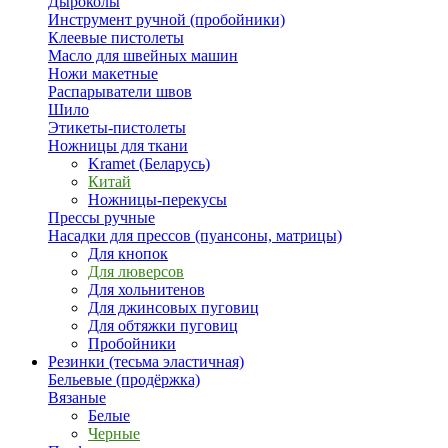
Дыроколы
Инструмент ручной (пробойники)
Клеевые пистолеты
Масло для швейных машин
Ножи макетные
Распарыватели швов
Шило
Этикеты-пистолеты
Ножницы для ткани
Kramet (Беларусь)
Китай
Ножницы-перекусы
Прессы ручные
Насадки для прессов (пуансоны, матрицы)
Для кнопок
Для люверсов
Для хольнитенов
Для джинсовых пуговиц
Для обтяжки пуговиц
Пробойники
Резинки (тесьма эластичная)
Бельевые (продёржка)
Вязаные
Белые
Черные