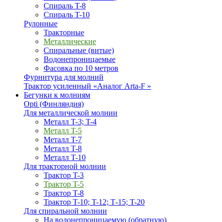
Спираль T-8
Спираль T-10
Рулонные
Тракторные
Металлические
Спиральные (витые)
Водонепроницаемые
Фасовка по 10 метров
Фурнитура для молний
Трактор усиленный «Аналог Arta-F »
Бегунки к молниям
Opti (Финляндия)
Для металлической молнии
Металл T-3; T-4
Металл T-5
Металл T-7
Металл T-8
Металл T-10
Для тракторной молнии
Трактор T-3
Трактор T-5
Трактор T-8
Трактор T-10; T-12; Т-15; T-20
Для спиральной молнии
На водонепроницаемую (обратную)