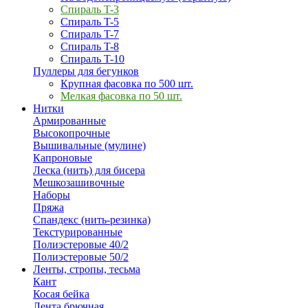
Спираль T-3
Спираль T-5
Спираль T-7
Спираль T-8
Спираль T-10
Пуллеры для бегунков
Крупная фасовка по 500 шт.
Мелкая фасовка по 50 шт.
Нитки
Армированные
Высокопрочные
Вышивальные (мулине)
Капроновые
Леска (нить) для бисера
Мешкозашивочные
Наборы
Пряжа
Спандекс (нить-резинка)
Текстурированные
Полиэстеровые 40/2
Полиэстеровые 50/2
Ленты, стропы, тесьма
Кант
Косая бейка
Лента брючная