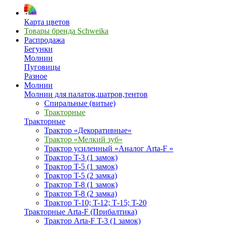
Карта цветов
Товары бренда Schweika
Распродажа
Бегунки
Молнии
Пуговицы
Разное
Молнии
Молнии для палаток,шатров,тентов
Спиральные (витые)
Тракторные
Тракторные
Трактор «Декоративные»
Трактор «Мелкий зуб»
Трактор усиленный «Аналог Arta-F »
Трактор T-3 (1 замок)
Трактор T-5 (1 замок)
Трактор T-5 (2 замка)
Трактор T-8 (1 замок)
Трактор T-8 (2 замка)
Трактор T-10; T-12; Т-15; T-20
Тракторные Arta-F (Прибалтика)
Трактор Arta-F T-3 (1 замок)