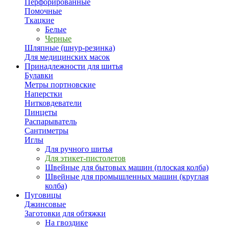
Перфорированные
Помочные
Ткацкие
Белые
Черные
Шляпные (шнур-резинка)
Для медицинских масок
Принадлежности для шитья
Булавки
Метры портновские
Наперстки
Нитковдеватели
Пинцеты
Распарыватель
Сантиметры
Иглы
Для ручного шитья
Для этикет-пистолетов
Швейные для бытовых машин (плоская колба)
Швейные для промышленных машин (круглая
колба)
Пуговицы
Джинсовые
Заготовки для обтяжки
На гвоздике