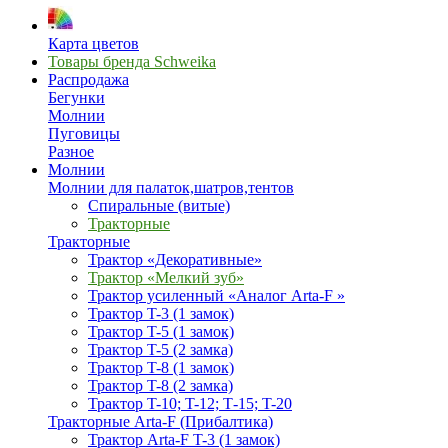
Карта цветов
Товары бренда Schweika
Распродажа
Бегунки
Молнии
Пуговицы
Разное
Молнии
Молнии для палаток,шатров,тентов
Спиральные (витые)
Тракторные
Тракторные
Трактор «Декоративные»
Трактор «Мелкий зуб»
Трактор усиленный «Аналог Arta-F »
Трактор T-3 (1 замок)
Трактор T-5 (1 замок)
Трактор T-5 (2 замка)
Трактор T-8 (1 замок)
Трактор T-8 (2 замка)
Трактор T-10; T-12; Т-15; T-20
Тракторные Arta-F (Прибалтика)
Трактор Arta-F T-3 (1 замок)