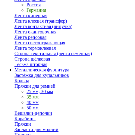
Россия
Германия
Лента киперная
Лента клеевая (трансфер)
Лента контактная (липучка)
Лента окантовочная
Лента репсовая
Лента светоотражающая
Лента термоклеевая
Стропа текстильная (лента ременная)
Стропа шёлковая
Тесьма шторная
Металлическая фурнитура
Застёжка для купальников
Кольца
Пряжки для ремней
25 мм; 30 мм
35 мм
40 мм
50 мм
Вешалки-цепочки
Карабины
Пряжки
Запчасти для молний
Кнопки