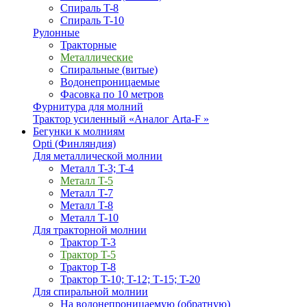
Спираль T-8
Спираль T-10
Рулонные
Тракторные
Металлические
Спиральные (витые)
Водонепроницаемые
Фасовка по 10 метров
Фурнитура для молний
Трактор усиленный «Аналог Arta-F »
Бегунки к молниям
Opti (Финляндия)
Для металлической молнии
Металл T-3; T-4
Металл T-5
Металл T-7
Металл T-8
Металл T-10
Для тракторной молнии
Трактор T-3
Трактор T-5
Трактор T-8
Трактор T-10; T-12; Т-15; T-20
Для спиральной молнии
На водонепроницаемую (обратную)