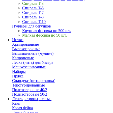
Спираль T-3
Спираль T-5
Спираль T-7
Спираль T-8
Спираль T-10
Пуллеры для бегунков
Крупная фасовка по 500 шт.
Мелкая фасовка по 50 шт.
Нитки
Армированные
Высокопрочные
Вышивальные (мулине)
Капроновые
Леска (нить) для бисера
Мешкозашивочные
Наборы
Пряжа
Спандекс (нить-резинка)
Текстурированные
Полиэстеровые 40/2
Полиэстеровые 50/2
Ленты, стропы, тесьма
Кант
Косая бейка
Лента брючная