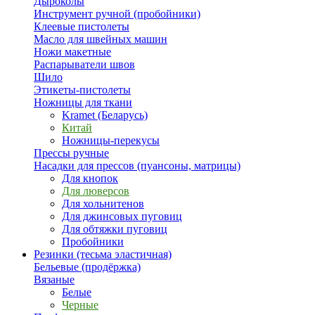
Дыроколы
Инструмент ручной (пробойники)
Клеевые пистолеты
Масло для швейных машин
Ножи макетные
Распарыватели швов
Шило
Этикеты-пистолеты
Ножницы для ткани
Kramet (Беларусь)
Китай
Ножницы-перекусы
Прессы ручные
Насадки для прессов (пуансоны, матрицы)
Для кнопок
Для люверсов
Для хольнитенов
Для джинсовых пуговиц
Для обтяжки пуговиц
Пробойники
Резинки (тесьма эластичная)
Бельевые (продёржка)
Вязаные
Белые
Черные