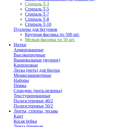
Спираль T-3
Спираль T-5
Спираль T-7
Спираль T-8
Спираль T-10
Пуллеры для бегунков
Крупная фасовка по 500 шт.
Мелкая фасовка по 50 шт.
Нитки
Армированные
Высокопрочные
Вышивальные (мулине)
Капроновые
Леска (нить) для бисера
Мешкозашивочные
Наборы
Пряжа
Спандекс (нить-резинка)
Текстурированные
Полиэстеровые 40/2
Полиэстеровые 50/2
Ленты, стропы, тесьма
Кант
Косая бейка
Лента брючная