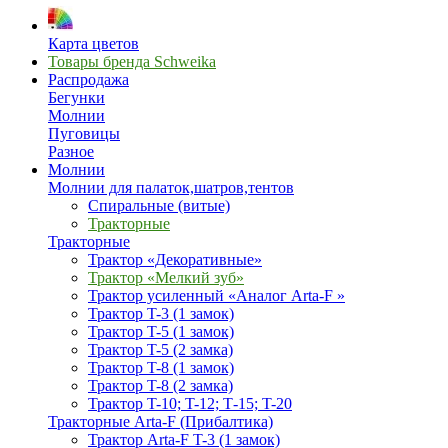
Карта цветов
Товары бренда Schweika
Распродажа
Бегунки
Молнии
Пуговицы
Разное
Молнии
Молнии для палаток,шатров,тентов
Спиральные (витые)
Тракторные
Тракторные
Трактор «Декоративные»
Трактор «Мелкий зуб»
Трактор усиленный «Аналог Arta-F »
Трактор T-3 (1 замок)
Трактор T-5 (1 замок)
Трактор T-5 (2 замка)
Трактор T-8 (1 замок)
Трактор T-8 (2 замка)
Трактор T-10; T-12; Т-15; T-20
Тракторные Arta-F (Прибалтика)
Трактор Arta-F T-3 (1 замок)