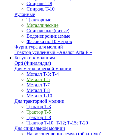
Спираль T-8
Спираль T-10
Рулонные
Тракторные
Металлические
Спиральные (витые)
Водонепроницаемые
Фасовка по 10 метров
Фурнитура для молний
Трактор усиленный «Аналог Arta-F »
Бегунки к молниям
Opti (Финляндия)
Для металлической молнии
Металл T-3; T-4
Металл T-5
Металл T-7
Металл T-8
Металл T-10
Для тракторной молнии
Трактор T-3
Трактор T-5
Трактор T-8
Трактор T-10; T-12; Т-15; T-20
Для спиральной молнии
На водонепроницаемую (обратную)