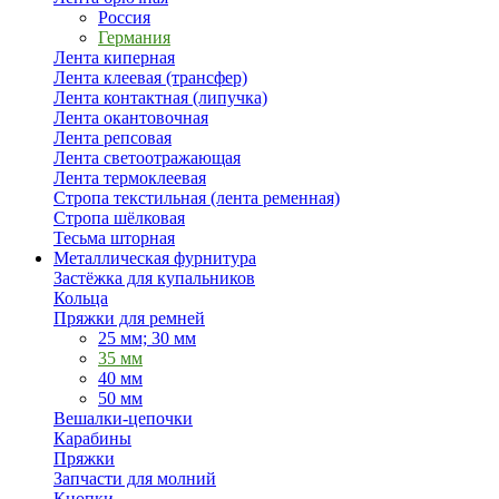
Россия
Германия
Лента киперная
Лента клеевая (трансфер)
Лента контактная (липучка)
Лента окантовочная
Лента репсовая
Лента светоотражающая
Лента термоклеевая
Стропа текстильная (лента ременная)
Стропа шёлковая
Тесьма шторная
Металлическая фурнитура
Застёжка для купальников
Кольца
Пряжки для ремней
25 мм; 30 мм
35 мм
40 мм
50 мм
Вешалки-цепочки
Карабины
Пряжки
Запчасти для молний
Кнопки