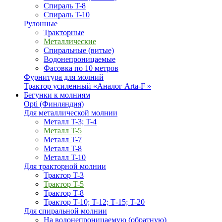
Спираль T-8
Спираль T-10
Рулонные
Тракторные
Металлические
Спиральные (витые)
Водонепроницаемые
Фасовка по 10 метров
Фурнитура для молний
Трактор усиленный «Аналог Arta-F »
Бегунки к молниям
Opti (Финляндия)
Для металлической молнии
Металл T-3; T-4
Металл T-5
Металл T-7
Металл T-8
Металл T-10
Для тракторной молнии
Трактор T-3
Трактор T-5
Трактор T-8
Трактор T-10; T-12; Т-15; T-20
Для спиральной молнии
На водонепроницаемую (обратную)