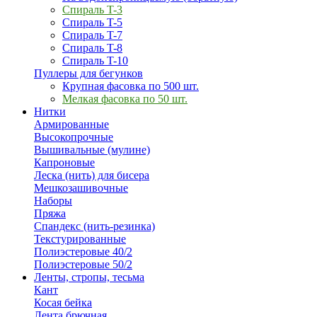
Спираль T-3
Спираль T-5
Спираль T-7
Спираль T-8
Спираль T-10
Пуллеры для бегунков
Крупная фасовка по 500 шт.
Мелкая фасовка по 50 шт.
Нитки
Армированные
Высокопрочные
Вышивальные (мулине)
Капроновые
Леска (нить) для бисера
Мешкозашивочные
Наборы
Пряжа
Спандекс (нить-резинка)
Текстурированные
Полиэстеровые 40/2
Полиэстеровые 50/2
Ленты, стропы, тесьма
Кант
Косая бейка
Лента брючная