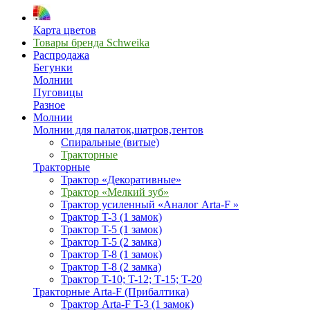
Карта цветов
Товары бренда Schweika
Распродажа
Бегунки
Молнии
Пуговицы
Разное
Молнии
Молнии для палаток,шатров,тентов
Спиральные (витые)
Тракторные
Тракторные
Трактор «Декоративные»
Трактор «Мелкий зуб»
Трактор усиленный «Аналог Arta-F »
Трактор T-3 (1 замок)
Трактор T-5 (1 замок)
Трактор T-5 (2 замка)
Трактор T-8 (1 замок)
Трактор T-8 (2 замка)
Трактор T-10; T-12; Т-15; T-20
Тракторные Arta-F (Прибалтика)
Трактор Arta-F T-3 (1 замок)