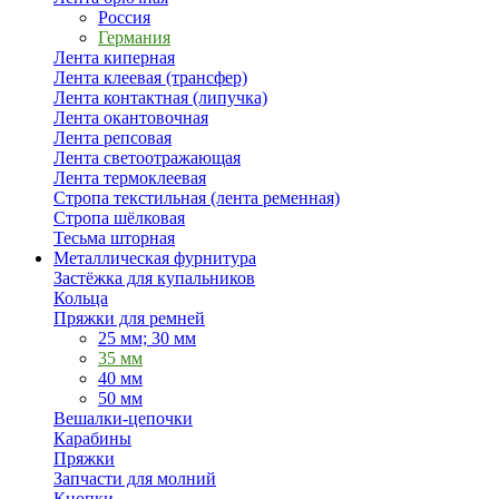
Россия
Германия
Лента киперная
Лента клеевая (трансфер)
Лента контактная (липучка)
Лента окантовочная
Лента репсовая
Лента светоотражающая
Лента термоклеевая
Стропа текстильная (лента ременная)
Стропа шёлковая
Тесьма шторная
Металлическая фурнитура
Застёжка для купальников
Кольца
Пряжки для ремней
25 мм; 30 мм
35 мм
40 мм
50 мм
Вешалки-цепочки
Карабины
Пряжки
Запчасти для молний
Кнопки