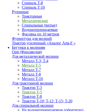
Спираль T-8
Спираль T-10
Рулонные
Тракторные
Металлические
Спиральные (витые)
Водонепроницаемые
Фасовка по 10 метров
Фурнитура для молний
Трактор усиленный «Аналог Arta-F »
Бегунки к молниям
Opti (Финляндия)
Для металлической молнии
Металл T-3; T-4
Металл T-5
Металл T-7
Металл T-8
Металл T-10
Для тракторной молнии
Трактор T-3
Трактор T-5
Трактор T-8
Трактор T-10; T-12; Т-15; T-20
Для спиральной молнии
На водонепроницаемую (обратную)