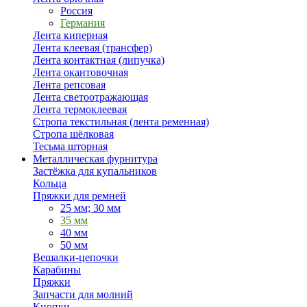
Россия
Германия
Лента киперная
Лента клеевая (трансфер)
Лента контактная (липучка)
Лента окантовочная
Лента репсовая
Лента светоотражающая
Лента термоклеевая
Стропа текстильная (лента ременная)
Стропа шёлковая
Тесьма шторная
Металлическая фурнитура
Застёжка для купальников
Кольца
Пряжки для ремней
25 мм; 30 мм
35 мм
40 мм
50 мм
Вешалки-цепочки
Карабины
Пряжки
Запчасти для молний
Кнопки