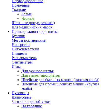
Перфорированные
Помочные
Ткацкие
Белые
Черные
Шляпные (шнур-резинка)
Для медицинских масок
Принадлежности для шитья
Булавки
Метры портновские
Наперстки
Нитковдеватели
Пинцеты
Распарыватель
Сантиметры
Иглы
Для ручного шитья
Для этикет-пистолетов
Швейные для бытовых машин (плоская колба)
Швейные для промышленных машин (круглая
колба)
Пуговицы
Джинсовые
Заготовки для обтяжки
На гвоздике