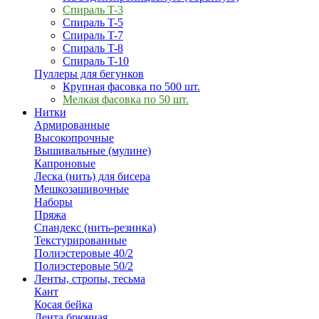
Спираль T-3
Спираль T-5
Спираль T-7
Спираль T-8
Спираль T-10
Пуллеры для бегунков
Крупная фасовка по 500 шт.
Мелкая фасовка по 50 шт.
Нитки
Армированные
Высокопрочные
Вышивальные (мулине)
Капроновые
Леска (нить) для бисера
Мешкозашивочные
Наборы
Пряжа
Спандекс (нить-резинка)
Текстурированные
Полиэстеровые 40/2
Полиэстеровые 50/2
Ленты, стропы, тесьма
Кант
Косая бейка
Лента брючная