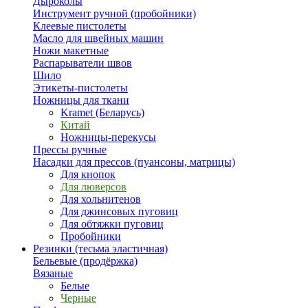
Дыроколы
Инструмент ручной (пробойники)
Клеевые пистолеты
Масло для швейных машин
Ножи макетные
Распарыватели швов
Шило
Этикеты-пистолеты
Ножницы для ткани
Kramet (Беларусь)
Китай
Ножницы-перекусы
Прессы ручные
Насадки для прессов (пуансоны, матрицы)
Для кнопок
Для люверсов
Для хольнитенов
Для джинсовых пуговиц
Для обтяжки пуговиц
Пробойники
Резинки (тесьма эластичная)
Бельевые (продёржка)
Вязаные
Белые
Черные