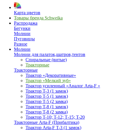
Карта цветов
Товары бренда Schweika
Распродажа
Бегунки
Молнии
Пуговицы
Разное
Молнии
Молнии для палаток,шатров,тентов
Спиральные (витые)
Тракторные
Тракторные
Трактор «Декоративные»
Трактор «Мелкий зуб»
Трактор усиленный «Аналог Arta-F »
Трактор T-3 (1 замок)
Трактор T-5 (1 замок)
Трактор T-5 (2 замка)
Трактор T-8 (1 замок)
Трактор T-8 (2 замка)
Трактор T-10; T-12; Т-15; T-20
Тракторные Arta-F (Прибалтика)
Трактор Arta-F T-3 (1 замок)