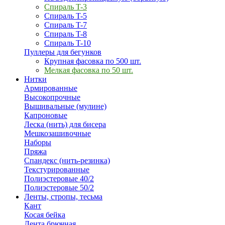
Спираль T-3
Спираль T-5
Спираль T-7
Спираль T-8
Спираль T-10
Пуллеры для бегунков
Крупная фасовка по 500 шт.
Мелкая фасовка по 50 шт.
Нитки
Армированные
Высокопрочные
Вышивальные (мулине)
Капроновые
Леска (нить) для бисера
Мешкозашивочные
Наборы
Пряжа
Спандекс (нить-резинка)
Текстурированные
Полиэстеровые 40/2
Полиэстеровые 50/2
Ленты, стропы, тесьма
Кант
Косая бейка
Лента брючная