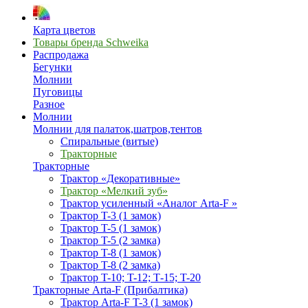
Карта цветов
Товары бренда Schweika
Распродажа
Бегунки
Молнии
Пуговицы
Разное
Молнии
Молнии для палаток,шатров,тентов
Спиральные (витые)
Тракторные
Тракторные
Трактор «Декоративные»
Трактор «Мелкий зуб»
Трактор усиленный «Аналог Arta-F »
Трактор T-3 (1 замок)
Трактор T-5 (1 замок)
Трактор T-5 (2 замка)
Трактор T-8 (1 замок)
Трактор T-8 (2 замка)
Трактор T-10; T-12; Т-15; T-20
Тракторные Arta-F (Прибалтика)
Трактор Arta-F T-3 (1 замок)