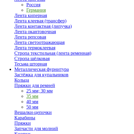
Россия
Германия
Лента киперная
Лента клеевая (трансфер)
Лента контактная (липучка)
Лента окантовочная
Лента репсовая
Лента светоотражающая
Лента термоклеевая
Стропа текстильная (лента ременная)
Стропа шёлковая
Тесьма шторная
Металлическая фурнитура
Застёжка для купальников
Кольца
Пряжки для ремней
25 мм; 30 мм
35 мм
40 мм
50 мм
Вешалки-цепочки
Карабины
Пряжки
Запчасти для молний
Кнопки