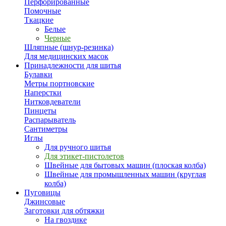
Перфорированные
Помочные
Ткацкие
Белые
Черные
Шляпные (шнур-резинка)
Для медицинских масок
Принадлежности для шитья
Булавки
Метры портновские
Наперстки
Нитковдеватели
Пинцеты
Распарыватель
Сантиметры
Иглы
Для ручного шитья
Для этикет-пистолетов
Швейные для бытовых машин (плоская колба)
Швейные для промышленных машин (круглая
колба)
Пуговицы
Джинсовые
Заготовки для обтяжки
На гвоздике