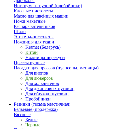
Дыроколы
Инструмент ручной (пробойники)
Клеевые пистолеты
Масло для швейных машин
Ножи макетные
Распарыватели швов
Шило
Этикеты-пистолеты
Ножницы для ткани
Kramet (Беларусь)
Китай
Ножницы-перекусы
Прессы ручные
Насадки для прессов (пуансоны, матрицы)
Для кнопок
Для люверсов
Для хольнитенов
Для джинсовых пуговиц
Для обтяжки пуговиц
Пробойники
Резинки (тесьма эластичная)
Бельевые (продёржка)
Вязаные
Белые
Черные