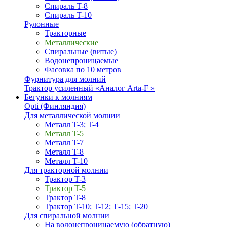
Спираль T-8
Спираль T-10
Рулонные
Тракторные
Металлические
Спиральные (витые)
Водонепроницаемые
Фасовка по 10 метров
Фурнитура для молний
Трактор усиленный «Аналог Arta-F »
Бегунки к молниям
Opti (Финляндия)
Для металлической молнии
Металл T-3; T-4
Металл T-5
Металл T-7
Металл T-8
Металл T-10
Для тракторной молнии
Трактор T-3
Трактор T-5
Трактор T-8
Трактор T-10; T-12; Т-15; T-20
Для спиральной молнии
На водонепроницаемую (обратную)