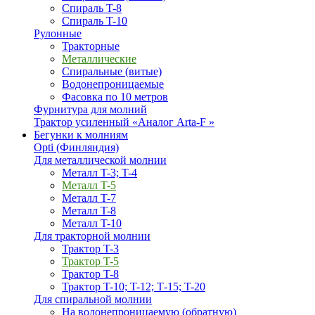
Спираль T-8
Спираль T-10
Рулонные
Тракторные
Металлические
Спиральные (витые)
Водонепроницаемые
Фасовка по 10 метров
Фурнитура для молний
Трактор усиленный «Аналог Arta-F »
Бегунки к молниям
Opti (Финляндия)
Для металлической молнии
Металл T-3; T-4
Металл T-5
Металл T-7
Металл T-8
Металл T-10
Для тракторной молнии
Трактор T-3
Трактор T-5
Трактор T-8
Трактор T-10; T-12; Т-15; T-20
Для спиральной молнии
На водонепроницаемую (обратную)