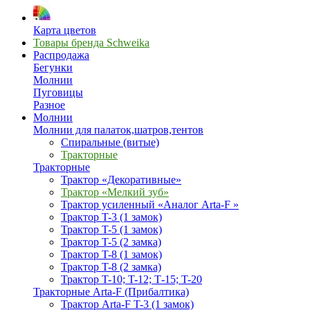
Карта цветов
Товары бренда Schweika
Распродажа
Бегунки
Молнии
Пуговицы
Разное
Молнии
Молнии для палаток,шатров,тентов
Спиральные (витые)
Тракторные
Тракторные
Трактор «Декоративные»
Трактор «Мелкий зуб»
Трактор усиленный «Аналог Arta-F »
Трактор T-3 (1 замок)
Трактор T-5 (1 замок)
Трактор T-5 (2 замка)
Трактор T-8 (1 замок)
Трактор T-8 (2 замка)
Трактор T-10; T-12; Т-15; T-20
Тракторные Arta-F (Прибалтика)
Трактор Arta-F T-3 (1 замок)