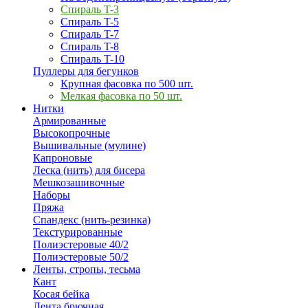
Спираль T-3
Спираль T-5
Спираль T-7
Спираль T-8
Спираль T-10
Пуллеры для бегунков
Крупная фасовка по 500 шт.
Мелкая фасовка по 50 шт.
Нитки
Армированные
Высокопрочные
Вышивальные (мулине)
Капроновые
Леска (нить) для бисера
Мешкозашивочные
Наборы
Пряжа
Спандекс (нить-резинка)
Текстурированные
Полиэстеровые 40/2
Полиэстеровые 50/2
Ленты, стропы, тесьма
Кант
Косая бейка
Лента брючная