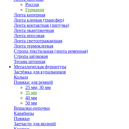
Россия
Германия
Лента киперная
Лента клеевая (трансфер)
Лента контактная (липучка)
Лента окантовочная
Лента репсовая
Лента светоотражающая
Лента термоклеевая
Стропа текстильная (лента ременная)
Стропа шёлковая
Тесьма шторная
Металлическая фурнитура
Застёжка для купальников
Кольца
Пряжки для ремней
25 мм; 30 мм
35 мм
40 мм
50 мм
Вешалки-цепочки
Карабины
Пряжки
Запчасти для молний
Кнопки