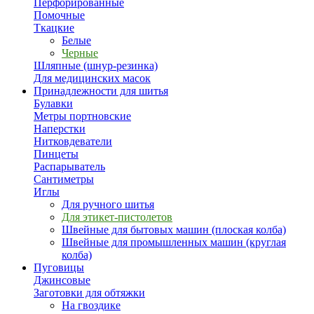
Перфорированные
Помочные
Ткацкие
Белые
Черные
Шляпные (шнур-резинка)
Для медицинских масок
Принадлежности для шитья
Булавки
Метры портновские
Наперстки
Нитковдеватели
Пинцеты
Распарыватель
Сантиметры
Иглы
Для ручного шитья
Для этикет-пистолетов
Швейные для бытовых машин (плоская колба)
Швейные для промышленных машин (круглая
колба)
Пуговицы
Джинсовые
Заготовки для обтяжки
На гвоздике