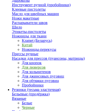
Дыроколы
Инструмент ручной (пробойники)
Клеевые пистолеты
Масло для швейных машин
Ножи макетные
Распарыватели швов
Шило
Этикеты-пистолеты
Ножницы для ткани
Kramet (Беларусь)
Китай
Ножницы-перекусы
Прессы ручные
Насадки для прессов (пуансоны, матрицы)
Для кнопок
Для люверсов
Для хольнитенов
Для джинсовых пуговиц
Для обтяжки пуговиц
Пробойники
Резинки (тесьма эластичная)
Бельевые (продёржка)
Вязаные
Белые
Черные