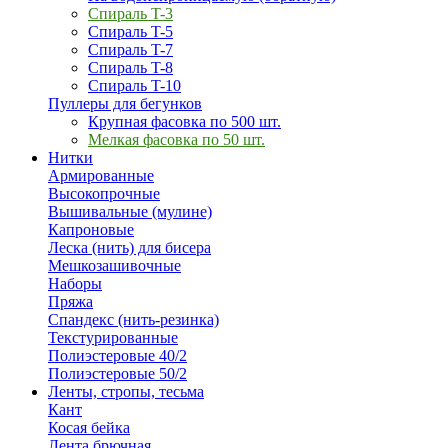
Спираль T-3
Спираль T-5
Спираль T-7
Спираль T-8
Спираль T-10
Пуллеры для бегунков
Крупная фасовка по 500 шт.
Мелкая фасовка по 50 шт.
Нитки
Армированные
Высокопрочные
Вышивальные (мулине)
Капроновые
Леска (нить) для бисера
Мешкозашивочные
Наборы
Пряжа
Спандекс (нить-резинка)
Текстурированные
Полиэстеровые 40/2
Полиэстеровые 50/2
Ленты, стропы, тесьма
Кант
Косая бейка
Лента брючная