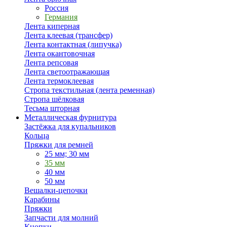
Россия
Германия
Лента киперная
Лента клеевая (трансфер)
Лента контактная (липучка)
Лента окантовочная
Лента репсовая
Лента светоотражающая
Лента термоклеевая
Стропа текстильная (лента ременная)
Стропа шёлковая
Тесьма шторная
Металлическая фурнитура
Застёжка для купальников
Кольца
Пряжки для ремней
25 мм; 30 мм
35 мм
40 мм
50 мм
Вешалки-цепочки
Карабины
Пряжки
Запчасти для молний
Кнопки