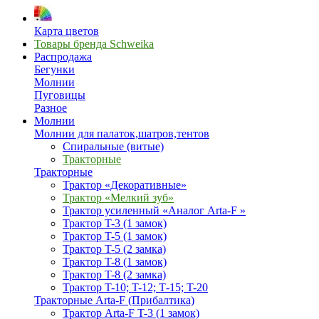
Карта цветов
Товары бренда Schweika
Распродажа
Бегунки
Молнии
Пуговицы
Разное
Молнии
Молнии для палаток,шатров,тентов
Спиральные (витые)
Тракторные
Тракторные
Трактор «Декоративные»
Трактор «Мелкий зуб»
Трактор усиленный «Аналог Arta-F »
Трактор T-3 (1 замок)
Трактор T-5 (1 замок)
Трактор T-5 (2 замка)
Трактор T-8 (1 замок)
Трактор T-8 (2 замка)
Трактор T-10; T-12; Т-15; T-20
Тракторные Arta-F (Прибалтика)
Трактор Arta-F T-3 (1 замок)