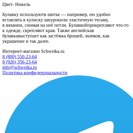
Цвет- Никель
Булавку
используютв шитье — например, ею удобно
вставлять в кулиску шнурокили эластичную тесьму,
в вязании, снимая на неё петли. Булавкойприкрепляют что-то
к одежде, скрепляют края. Также английская
булавкавыступает как застёжка брошей, значков, как
украшение и так далее
.
Интернет-магазин Schweika.ru
8 (800) 550-23-64
8 (926) 356-23-64
info@schweika.ru
Политика конфиденциальности