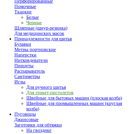
Перфорированные
Помочные
Ткацкие
Белые
Черные
Шляпные (шнур-резинка)
Для медицинских масок
Принадлежности для шитья
Булавки
Метры портновские
Наперстки
Нитковдеватели
Пинцеты
Распарыватель
Сантиметры
Иглы
Для ручного шитья
Для этикет-пистолетов
Швейные для бытовых машин (плоская колба)
Швейные для промышленных машин (круглая
колба)
Пуговицы
Джинсовые
Заготовки для обтяжки
На гвоздике