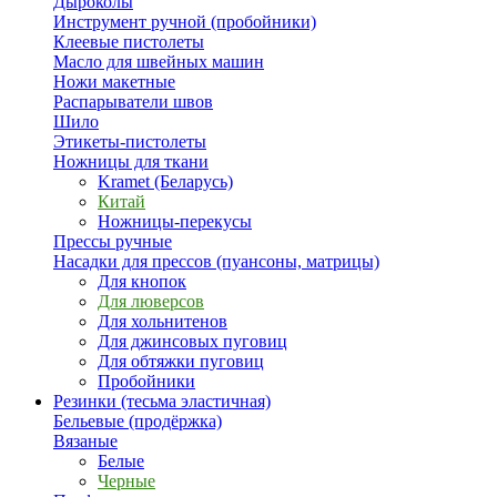
Дыроколы
Инструмент ручной (пробойники)
Клеевые пистолеты
Масло для швейных машин
Ножи макетные
Распарыватели швов
Шило
Этикеты-пистолеты
Ножницы для ткани
Kramet (Беларусь)
Китай
Ножницы-перекусы
Прессы ручные
Насадки для прессов (пуансоны, матрицы)
Для кнопок
Для люверсов
Для хольнитенов
Для джинсовых пуговиц
Для обтяжки пуговиц
Пробойники
Резинки (тесьма эластичная)
Бельевые (продёржка)
Вязаные
Белые
Черные