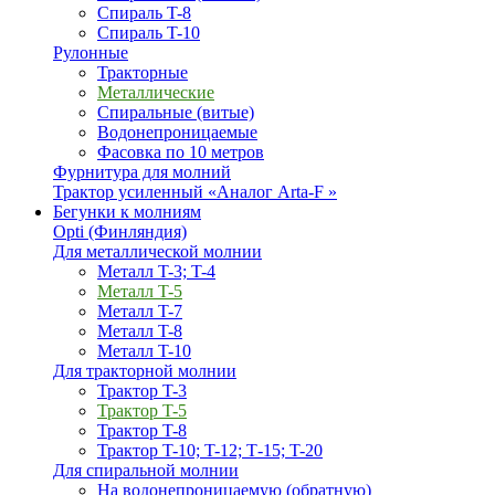
Спираль T-8
Спираль T-10
Рулонные
Тракторные
Металлические
Спиральные (витые)
Водонепроницаемые
Фасовка по 10 метров
Фурнитура для молний
Трактор усиленный «Аналог Arta-F »
Бегунки к молниям
Opti (Финляндия)
Для металлической молнии
Металл T-3; T-4
Металл T-5
Металл T-7
Металл T-8
Металл T-10
Для тракторной молнии
Трактор T-3
Трактор T-5
Трактор T-8
Трактор T-10; T-12; Т-15; T-20
Для спиральной молнии
На водонепроницаемую (обратную)