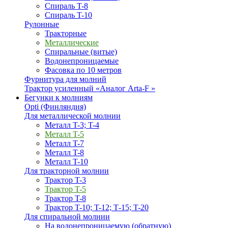
Спираль T-8
Спираль T-10
Рулонные
Тракторные
Металлические
Спиральные (витые)
Водонепроницаемые
Фасовка по 10 метров
Фурнитура для молний
Трактор усиленный «Аналог Arta-F »
Бегунки к молниям
Opti (Финляндия)
Для металлической молнии
Металл T-3; T-4
Металл T-5
Металл T-7
Металл T-8
Металл T-10
Для тракторной молнии
Трактор T-3
Трактор T-5
Трактор T-8
Трактор T-10; T-12; Т-15; T-20
Для спиральной молнии
На водонепроницаемую (обратную)