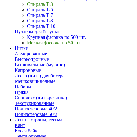
Спираль T-3
Спираль T-5
Спираль T-7
Спираль T-8
Спираль T-10
Пуллеры для бегунков
Крупная фасовка по 500 шт.
Мелкая фасовка по 50 шт.
Нитки
Армированные
Высокопрочные
Вышивальные (мулине)
Капроновые
Леска (нить) для бисера
Мешкозашивочные
Наборы
Пряжа
Спандекс (нить-резинка)
Текстурированные
Полиэстеровые 40/2
Полиэстеровые 50/2
Ленты, стропы, тесьма
Кант
Косая бейка
Лента брючная