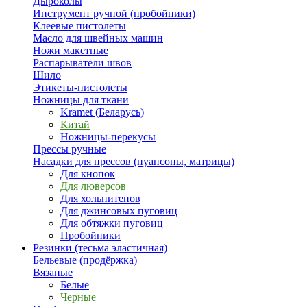
Дыроколы
Инструмент ручной (пробойники)
Клеевые пистолеты
Масло для швейных машин
Ножи макетные
Распарыватели швов
Шило
Этикеты-пистолеты
Ножницы для ткани
Kramet (Беларусь)
Китай
Ножницы-перекусы
Прессы ручные
Насадки для прессов (пуансоны, матрицы)
Для кнопок
Для люверсов
Для хольнитенов
Для джинсовых пуговиц
Для обтяжки пуговиц
Пробойники
Резинки (тесьма эластичная)
Бельевые (продёржка)
Вязаные
Белые
Черные