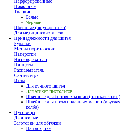
Перфорированные
Помочные
Ткацкие
Белые
Черные
Шляпные (шнур-резинка)
Для медицинских масок
Принадлежности для шитья
Булавки
Метры портновские
Наперстки
Нитковдеватели
Пинцеты
Распарыватель
Сантиметры
Иглы
Для ручного шитья
Для этикет-пистолетов
Швейные для бытовых машин (плоская колба)
Швейные для промышленных машин (круглая
колба)
Пуговицы
Джинсовые
Заготовки для обтяжки
На гвоздике