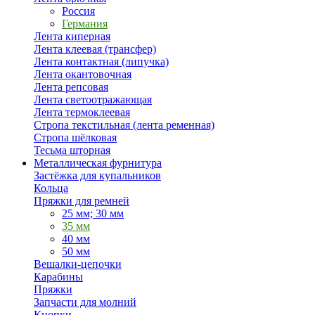
Россия
Германия
Лента киперная
Лента клеевая (трансфер)
Лента контактная (липучка)
Лента окантовочная
Лента репсовая
Лента светоотражающая
Лента термоклеевая
Стропа текстильная (лента ременная)
Стропа шёлковая
Тесьма шторная
Металлическая фурнитура
Застёжка для купальников
Кольца
Пряжки для ремней
25 мм; 30 мм
35 мм
40 мм
50 мм
Вешалки-цепочки
Карабины
Пряжки
Запчасти для молний
Кнопки