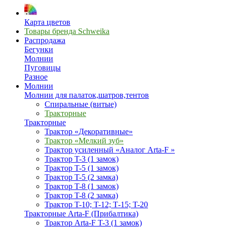
Карта цветов
Товары бренда Schweika
Распродажа
Бегунки
Молнии
Пуговицы
Разное
Молнии
Молнии для палаток,шатров,тентов
Спиральные (витые)
Тракторные
Тракторные
Трактор «Декоративные»
Трактор «Мелкий зуб»
Трактор усиленный «Аналог Arta-F »
Трактор T-3 (1 замок)
Трактор T-5 (1 замок)
Трактор T-5 (2 замка)
Трактор T-8 (1 замок)
Трактор T-8 (2 замка)
Трактор T-10; T-12; Т-15; T-20
Тракторные Arta-F (Прибалтика)
Трактор Arta-F T-3 (1 замок)