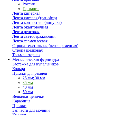
Россия
Германия
Лента киперная
Лента клеевая (трансфер)
Лента контактная (липучка)
Лента окантовочная
Лента репсовая
Лента светоотражающая
Лента термоклеевая
Стропа текстильная (лента ременная)
Стропа шёлковая
Тесьма шторная
Металлическая фурнитура
Застёжка для купальников
Кольца
Пряжки для ремней
25 мм; 30 мм
35 мм
40 мм
50 мм
Вешалки-цепочки
Карабины
Пряжки
Запчасти для молний
Кнопки