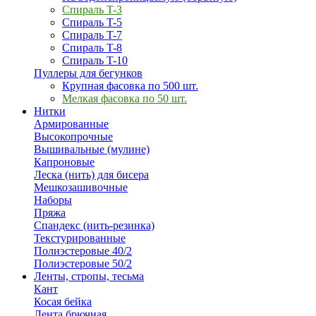
Спираль T-3
Спираль T-5
Спираль T-7
Спираль T-8
Спираль T-10
Пуллеры для бегунков
Крупная фасовка по 500 шт.
Мелкая фасовка по 50 шт.
Нитки
Армированные
Высокопрочные
Вышивальные (мулине)
Капроновые
Леска (нить) для бисера
Мешкозашивочные
Наборы
Пряжа
Спандекс (нить-резинка)
Текстурированные
Полиэстеровые 40/2
Полиэстеровые 50/2
Ленты, стропы, тесьма
Кант
Косая бейка
Лента брючная