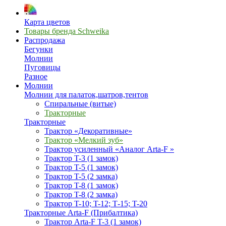
Карта цветов
Товары бренда Schweika
Распродажа
Бегунки
Молнии
Пуговицы
Разное
Молнии
Молнии для палаток,шатров,тентов
Спиральные (витые)
Тракторные
Тракторные
Трактор «Декоративные»
Трактор «Мелкий зуб»
Трактор усиленный «Аналог Arta-F »
Трактор T-3 (1 замок)
Трактор T-5 (1 замок)
Трактор T-5 (2 замка)
Трактор T-8 (1 замок)
Трактор T-8 (2 замка)
Трактор T-10; T-12; Т-15; T-20
Тракторные Arta-F (Прибалтика)
Трактор Arta-F T-3 (1 замок)