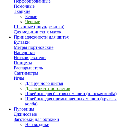
Перфорированные
Помочные
Ткацкие
Белые
Черные
Шляпные (шнур-резинка)
Для медицинских масок
Принадлежности для шитья
Булавки
Метры портновские
Наперстки
Нитковдеватели
Пинцеты
Распарыватель
Сантиметры
Иглы
Для ручного шитья
Для этикет-пистолетов
Швейные для бытовых машин (плоская колба)
Швейные для промышленных машин (круглая
колба)
Пуговицы
Джинсовые
Заготовки для обтяжки
На гвоздике