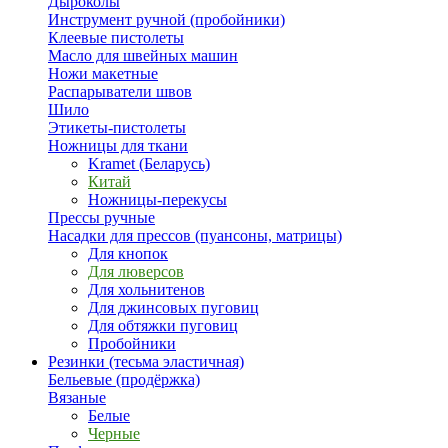
Дыроколы
Инструмент ручной (пробойники)
Клеевые пистолеты
Масло для швейных машин
Ножи макетные
Распарыватели швов
Шило
Этикеты-пистолеты
Ножницы для ткани
Kramet (Беларусь)
Китай
Ножницы-перекусы
Прессы ручные
Насадки для прессов (пуансоны, матрицы)
Для кнопок
Для люверсов
Для хольнитенов
Для джинсовых пуговиц
Для обтяжки пуговиц
Пробойники
Резинки (тесьма эластичная)
Бельевые (продёржка)
Вязаные
Белые
Черные