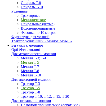
Спираль T-8
Спираль T-10
Рулонные
Тракторные
Металлические
Спиральные (витые)
Водонепроницаемые
Фасовка по 10 метров
Фурнитура для молний
Трактор усиленный «Аналог Arta-F »
Бегунки к молниям
Opti (Финляндия)
Для металлической молнии
Металл T-3; T-4
Металл T-5
Металл T-7
Металл T-8
Металл T-10
Для тракторной молнии
Трактор T-3
Трактор T-5
Трактор T-8
Трактор T-10; T-12; Т-15; T-20
Для спиральной молнии
На водонепроницаемую (обратную)