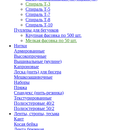
Спираль T-3
Спираль T-5
Спираль T-7
Спираль T-8
Спираль T-10
Пуллеры для бегунков
Крупная фасовка по 500 шт.
Мелкая фасовка по 50 шт.
Нитки
Армированные
Высокопрочные
Вышивальные (мулине)
Капроновые
Леска (нить) для бисера
Мешкозашивочные
Наборы
Пряжа
Спандекс (нить-резинка)
Текстурированные
Полиэстеровые 40/2
Полиэстеровые 50/2
Ленты, стропы, тесьма
Кант
Косая бейка
Лента брючная