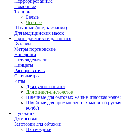
Перфорированные
Помочные
Ткацкие
Белые
Черные
Шляпные (шнур-резинка)
Для медицинских масок
Принадлежности для шитья
Булавки
Метры портновские
Наперстки
Нитковдеватели
Пинцеты
Распарыватель
Сантиметры
Иглы
Для ручного шитья
Для этикет-пистолетов
Швейные для бытовых машин (плоская колба)
Швейные для промышленных машин (круглая
колба)
Пуговицы
Джинсовые
Заготовки для обтяжки
На гвоздике