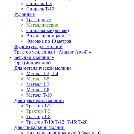
Спираль T-8
Спираль T-10
Рулонные
Тракторные
Металлические
Спиральные (витые)
Водонепроницаемые
Фасовка по 10 метров
Фурнитура для молний
Трактор усиленный «Аналог Arta-F »
Бегунки к молниям
Opti (Финляндия)
Для металлической молнии
Металл T-3; T-4
Металл T-5
Металл T-7
Металл T-8
Металл T-10
Для тракторной молнии
Трактор T-3
Трактор T-5
Трактор T-8
Трактор T-10; T-12; Т-15; T-20
Для спиральной молнии
На водонепроницаемую (обратную)