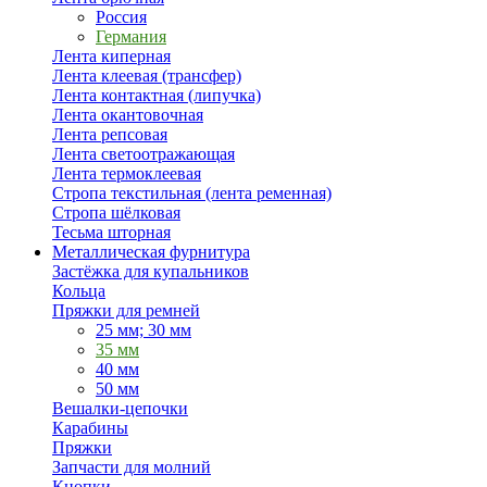
Россия
Германия
Лента киперная
Лента клеевая (трансфер)
Лента контактная (липучка)
Лента окантовочная
Лента репсовая
Лента светоотражающая
Лента термоклеевая
Стропа текстильная (лента ременная)
Стропа шёлковая
Тесьма шторная
Металлическая фурнитура
Застёжка для купальников
Кольца
Пряжки для ремней
25 мм; 30 мм
35 мм
40 мм
50 мм
Вешалки-цепочки
Карабины
Пряжки
Запчасти для молний
Кнопки