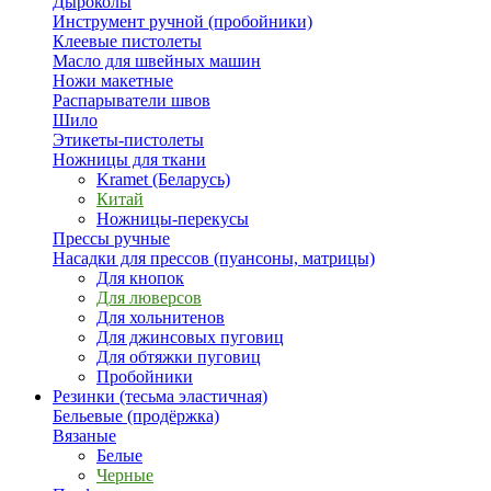
Дыроколы
Инструмент ручной (пробойники)
Клеевые пистолеты
Масло для швейных машин
Ножи макетные
Распарыватели швов
Шило
Этикеты-пистолеты
Ножницы для ткани
Kramet (Беларусь)
Китай
Ножницы-перекусы
Прессы ручные
Насадки для прессов (пуансоны, матрицы)
Для кнопок
Для люверсов
Для хольнитенов
Для джинсовых пуговиц
Для обтяжки пуговиц
Пробойники
Резинки (тесьма эластичная)
Бельевые (продёржка)
Вязаные
Белые
Черные