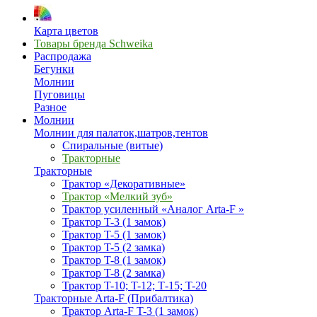
Карта цветов
Товары бренда Schweika
Распродажа
Бегунки
Молнии
Пуговицы
Разное
Молнии
Молнии для палаток,шатров,тентов
Спиральные (витые)
Тракторные
Тракторные
Трактор «Декоративные»
Трактор «Мелкий зуб»
Трактор усиленный «Аналог Arta-F »
Трактор T-3 (1 замок)
Трактор T-5 (1 замок)
Трактор T-5 (2 замка)
Трактор T-8 (1 замок)
Трактор T-8 (2 замка)
Трактор T-10; T-12; Т-15; T-20
Тракторные Arta-F (Прибалтика)
Трактор Arta-F T-3 (1 замок)