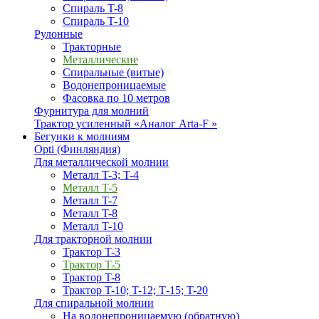
Спираль T-8
Спираль T-10
Рулонные
Тракторные
Металлические
Спиральные (витые)
Водонепроницаемые
Фасовка по 10 метров
Фурнитура для молний
Трактор усиленный «Аналог Arta-F »
Бегунки к молниям
Opti (Финляндия)
Для металлической молнии
Металл T-3; T-4
Металл T-5
Металл T-7
Металл T-8
Металл T-10
Для тракторной молнии
Трактор T-3
Трактор T-5
Трактор T-8
Трактор T-10; T-12; Т-15; T-20
Для спиральной молнии
На водонепроницаемую (обратную)