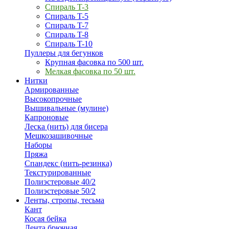
Спираль T-3
Спираль T-5
Спираль T-7
Спираль T-8
Спираль T-10
Пуллеры для бегунков
Крупная фасовка по 500 шт.
Мелкая фасовка по 50 шт.
Нитки
Армированные
Высокопрочные
Вышивальные (мулине)
Капроновые
Леска (нить) для бисера
Мешкозашивочные
Наборы
Пряжа
Спандекс (нить-резинка)
Текстурированные
Полиэстеровые 40/2
Полиэстеровые 50/2
Ленты, стропы, тесьма
Кант
Косая бейка
Лента брючная