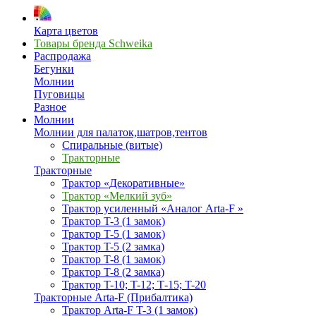
Карта цветов
Товары бренда Schweika
Распродажа
Бегунки
Молнии
Пуговицы
Разное
Молнии
Молнии для палаток,шатров,тентов
Спиральные (витые)
Тракторные
Тракторные
Трактор «Декоративные»
Трактор «Мелкий зуб»
Трактор усиленный «Аналог Arta-F »
Трактор T-3 (1 замок)
Трактор T-5 (1 замок)
Трактор T-5 (2 замка)
Трактор T-8 (1 замок)
Трактор T-8 (2 замка)
Трактор T-10; T-12; Т-15; T-20
Тракторные Arta-F (Прибалтика)
Трактор Arta-F T-3 (1 замок)