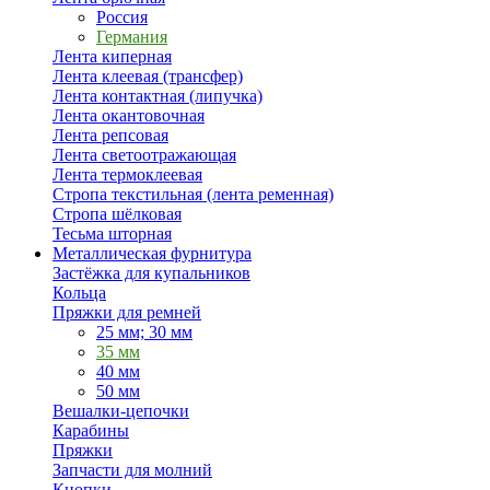
Россия
Германия
Лента киперная
Лента клеевая (трансфер)
Лента контактная (липучка)
Лента окантовочная
Лента репсовая
Лента светоотражающая
Лента термоклеевая
Стропа текстильная (лента ременная)
Стропа шёлковая
Тесьма шторная
Металлическая фурнитура
Застёжка для купальников
Кольца
Пряжки для ремней
25 мм; 30 мм
35 мм
40 мм
50 мм
Вешалки-цепочки
Карабины
Пряжки
Запчасти для молний
Кнопки