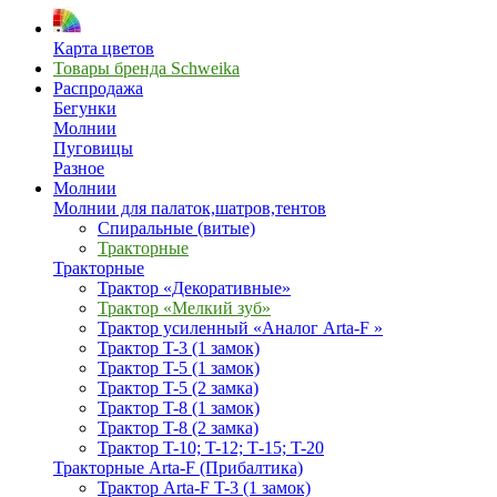
Карта цветов
Товары бренда Schweika
Распродажа
Бегунки
Молнии
Пуговицы
Разное
Молнии
Молнии для палаток,шатров,тентов
Спиральные (витые)
Тракторные
Тракторные
Трактор «Декоративные»
Трактор «Мелкий зуб»
Трактор усиленный «Аналог Arta-F »
Трактор T-3 (1 замок)
Трактор T-5 (1 замок)
Трактор T-5 (2 замка)
Трактор T-8 (1 замок)
Трактор T-8 (2 замка)
Трактор T-10; T-12; Т-15; T-20
Тракторные Arta-F (Прибалтика)
Трактор Arta-F T-3 (1 замок)