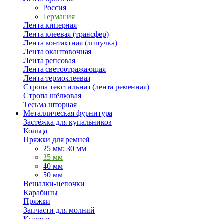
Россия
Германия
Лента киперная
Лента клеевая (трансфер)
Лента контактная (липучка)
Лента окантовочная
Лента репсовая
Лента светоотражающая
Лента термоклеевая
Стропа текстильная (лента ременная)
Стропа шёлковая
Тесьма шторная
Металлическая фурнитура
Застёжка для купальников
Кольца
Пряжки для ремней
25 мм; 30 мм
35 мм
40 мм
50 мм
Вешалки-цепочки
Карабины
Пряжки
Запчасти для молний
Кнопки