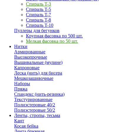
Спираль T-3
Спираль T-5
Спираль T-7
Спираль T-8
Спираль T-10
Пуллеры для бегунков
Крупная фасовка по 500 шт.
Мелкая фасовка по 50 шт.
Нитки
Армированные
Высокопрочные
Вышивальные (мулине)
Капроновые
Леска (нить) для бисера
Мешкозашивочные
Наборы
Пряжа
Спандекс (нить-резинка)
Текстурированные
Полиэстеровые 40/2
Полиэстеровые 50/2
Ленты, стропы, тесьма
Кант
Косая бейка
Лента брючная