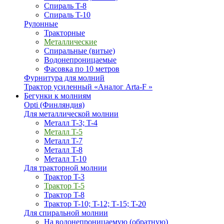
Спираль T-8
Спираль T-10
Рулонные
Тракторные
Металлические
Спиральные (витые)
Водонепроницаемые
Фасовка по 10 метров
Фурнитура для молний
Трактор усиленный «Аналог Arta-F »
Бегунки к молниям
Opti (Финляндия)
Для металлической молнии
Металл T-3; T-4
Металл T-5
Металл T-7
Металл T-8
Металл T-10
Для тракторной молнии
Трактор T-3
Трактор T-5
Трактор T-8
Трактор T-10; T-12; Т-15; T-20
Для спиральной молнии
На водонепроницаемую (обратную)