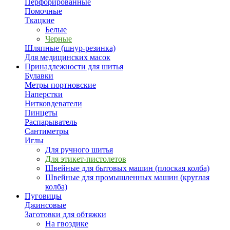
Перфорированные
Помочные
Ткацкие
Белые
Черные
Шляпные (шнур-резинка)
Для медицинских масок
Принадлежности для шитья
Булавки
Метры портновские
Наперстки
Нитковдеватели
Пинцеты
Распарыватель
Сантиметры
Иглы
Для ручного шитья
Для этикет-пистолетов
Швейные для бытовых машин (плоская колба)
Швейные для промышленных машин (круглая
колба)
Пуговицы
Джинсовые
Заготовки для обтяжки
На гвоздике