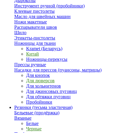
Дыроколы
Инструмент ручной (пробойники)
Клеевые пистолеты
Масло для швейных машин
Ножи макетные
Распарыватели швов
Шило
Этикеты-пистолеты
Ножницы для ткани
Kramet (Беларусь)
Китай
Ножницы-перекусы
Прессы ручные
Насадки для прессов (пуансоны, матрицы)
Для кнопок
Для люверсов
Для хольнитенов
Для джинсовых пуговиц
Для обтяжки пуговиц
Пробойники
Резинки (тесьма эластичная)
Бельевые (продёржка)
Вязаные
Белые
Черные