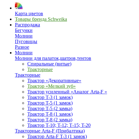
Карта цветов
Товары бренда Schweika
Распродажа
Бегунки
Молнии
Пуговицы
Разное
Молнии
Молнии для палаток,шатров,тентов
Спиральные (витые)
Тракторные
Тракторные
Трактор «Декоративные»
Трактор «Мелкий зуб»
Трактор усиленный «Аналог Arta-F »
Трактор T-3 (1 замок)
Трактор T-5 (1 замок)
Трактор T-5 (2 замка)
Трактор T-8 (1 замок)
Трактор T-8 (2 замка)
Трактор T-10; T-12; Т-15; T-20
Тракторные Arta-F (Прибалтика)
Трактор Arta-F T-3 (1 замок)