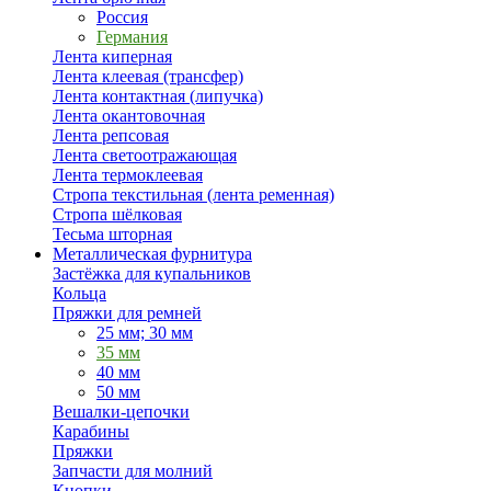
Россия
Германия
Лента киперная
Лента клеевая (трансфер)
Лента контактная (липучка)
Лента окантовочная
Лента репсовая
Лента светоотражающая
Лента термоклеевая
Стропа текстильная (лента ременная)
Стропа шёлковая
Тесьма шторная
Металлическая фурнитура
Застёжка для купальников
Кольца
Пряжки для ремней
25 мм; 30 мм
35 мм
40 мм
50 мм
Вешалки-цепочки
Карабины
Пряжки
Запчасти для молний
Кнопки