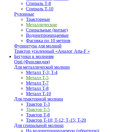
Спираль T-8
Спираль T-10
Рулонные
Тракторные
Металлические
Спиральные (витые)
Водонепроницаемые
Фасовка по 10 метров
Фурнитура для молний
Трактор усиленный «Аналог Arta-F »
Бегунки к молниям
Opti (Финляндия)
Для металлической молнии
Металл T-3; T-4
Металл T-5
Металл T-7
Металл T-8
Металл T-10
Для тракторной молнии
Трактор T-3
Трактор T-5
Трактор T-8
Трактор T-10; T-12; Т-15; T-20
Для спиральной молнии
На водонепроницаемую (обратную)