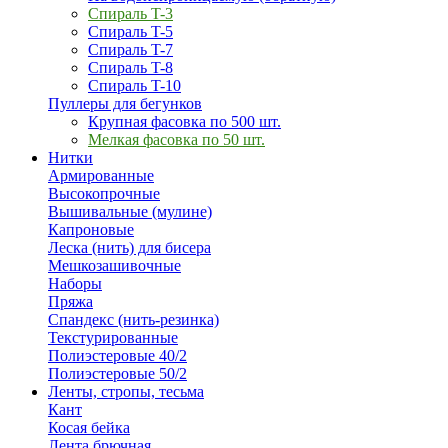
Спираль T-3
Спираль T-5
Спираль T-7
Спираль T-8
Спираль T-10
Пуллеры для бегунков
Крупная фасовка по 500 шт.
Мелкая фасовка по 50 шт.
Нитки
Армированные
Высокопрочные
Вышивальные (мулине)
Капроновые
Леска (нить) для бисера
Мешкозашивочные
Наборы
Пряжа
Спандекс (нить-резинка)
Текстурированные
Полиэстеровые 40/2
Полиэстеровые 50/2
Ленты, стропы, тесьма
Кант
Косая бейка
Лента брючная