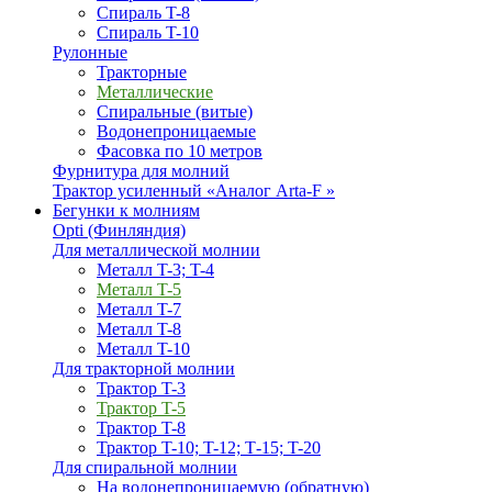
Спираль T-8
Спираль T-10
Рулонные
Тракторные
Металлические
Спиральные (витые)
Водонепроницаемые
Фасовка по 10 метров
Фурнитура для молний
Трактор усиленный «Аналог Arta-F »
Бегунки к молниям
Opti (Финляндия)
Для металлической молнии
Металл T-3; T-4
Металл T-5
Металл T-7
Металл T-8
Металл T-10
Для тракторной молнии
Трактор T-3
Трактор T-5
Трактор T-8
Трактор T-10; T-12; Т-15; T-20
Для спиральной молнии
На водонепроницаемую (обратную)