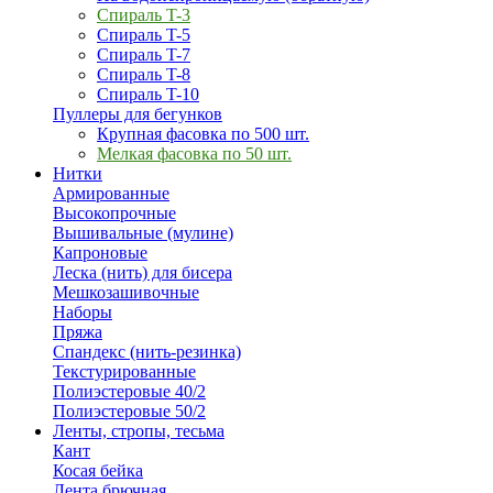
Спираль T-3
Спираль T-5
Спираль T-7
Спираль T-8
Спираль T-10
Пуллеры для бегунков
Крупная фасовка по 500 шт.
Мелкая фасовка по 50 шт.
Нитки
Армированные
Высокопрочные
Вышивальные (мулине)
Капроновые
Леска (нить) для бисера
Мешкозашивочные
Наборы
Пряжа
Спандекс (нить-резинка)
Текстурированные
Полиэстеровые 40/2
Полиэстеровые 50/2
Ленты, стропы, тесьма
Кант
Косая бейка
Лента брючная