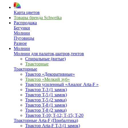
Карта цветов
Товары бренда Schweika
Распродажа
Бегунки
Молнии
Пуговицы
Разное
Молнии
Молнии для палаток,шатров,тентов
Спиральные (витые)
Тракторные
Тракторные
Трактор «Декоративные»
Трактор «Мелкий зуб»
Трактор усиленный «Аналог Arta-F »
Трактор T-3 (1 замок)
Трактор T-5 (1 замок)
Трактор T-5 (2 замка)
Трактор T-8 (1 замок)
Трактор T-8 (2 замка)
Трактор T-10; T-12; Т-15; T-20
Тракторные Arta-F (Прибалтика)
Трактор Arta-F T-3 (1 замок)