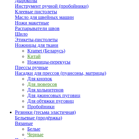
Дыроколы
Инструмент ручной (пробойники)
Клеевые пистолеты
Масло для швейных машин
Ножи макетные
Распарыватели швов
Шило
Этикеты-пистолеты
Ножницы для ткани
Kramet (Беларусь)
Китай
Ножницы-перекусы
Прессы ручные
Насадки для прессов (пуансоны, матрицы)
Для кнопок
Для люверсов
Для хольнитенов
Для джинсовых пуговиц
Для обтяжки пуговиц
Пробойники
Резинки (тесьма эластичная)
Бельевые (продёржка)
Вязаные
Белые
Черные