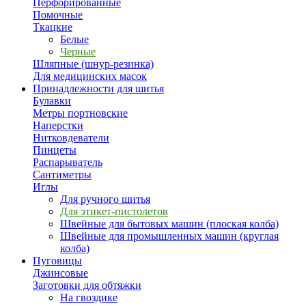
Перфорированные
Помочные
Ткацкие
Белые
Черные
Шляпные (шнур-резинка)
Для медицинских масок
Принадлежности для шитья
Булавки
Метры портновские
Наперстки
Нитковдеватели
Пинцеты
Распарыватель
Сантиметры
Иглы
Для ручного шитья
Для этикет-пистолетов
Швейные для бытовых машин (плоская колба)
Швейные для промышленных машин (круглая
колба)
Пуговицы
Джинсовые
Заготовки для обтяжки
На гвоздике