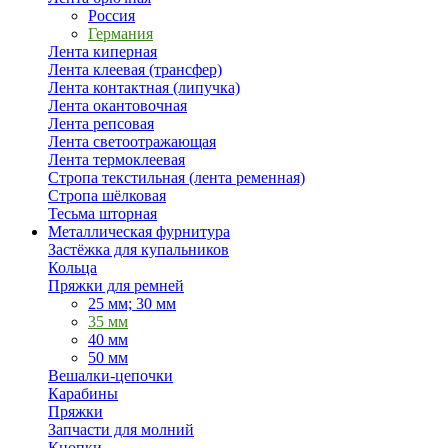
Россия
Германия
Лента киперная
Лента клеевая (трансфер)
Лента контактная (липучка)
Лента окантовочная
Лента репсовая
Лента светоотражающая
Лента термоклеевая
Стропа текстильная (лента ременная)
Стропа шёлковая
Тесьма шторная
Металлическая фурнитура
Застёжка для купальников
Кольца
Пряжки для ремней
25 мм; 30 мм
35 мм
40 мм
50 мм
Вешалки-цепочки
Карабины
Пряжки
Запчасти для молний
Кнопки