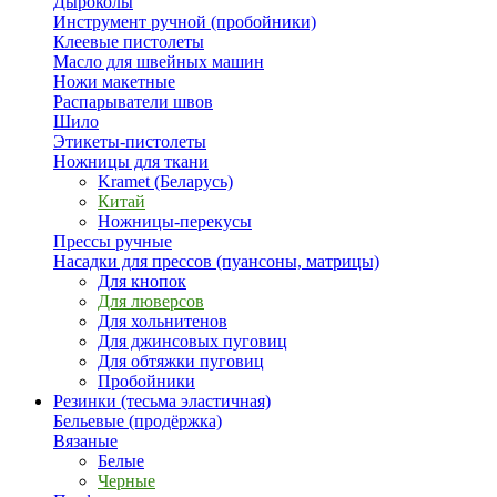
Дыроколы
Инструмент ручной (пробойники)
Клеевые пистолеты
Масло для швейных машин
Ножи макетные
Распарыватели швов
Шило
Этикеты-пистолеты
Ножницы для ткани
Kramet (Беларусь)
Китай
Ножницы-перекусы
Прессы ручные
Насадки для прессов (пуансоны, матрицы)
Для кнопок
Для люверсов
Для хольнитенов
Для джинсовых пуговиц
Для обтяжки пуговиц
Пробойники
Резинки (тесьма эластичная)
Бельевые (продёржка)
Вязаные
Белые
Черные