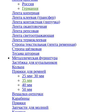
Россия
Германия
Лента киперная
Лента клеевая (трансфер)
Лента контактная (липучка)
Лента окантовочная
Лента репсовая
Лента светоотражающая
Лента термоклеевая
Стропа текстильная (лента ременная)
Стропа шёлковая
Тесьма шторная
Металлическая фурнитура
Застёжка для купальников
Кольца
Пряжки для ремней
25 мм; 30 мм
35 мм
40 мм
50 мм
Вешалки-цепочки
Карабины
Пряжки
Запчасти для молний
Кнопки