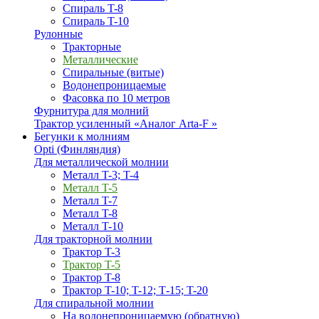
Спираль T-8
Спираль T-10
Рулонные
Тракторные
Металлические
Спиральные (витые)
Водонепроницаемые
Фасовка по 10 метров
Фурнитура для молний
Трактор усиленный «Аналог Arta-F »
Бегунки к молниям
Opti (Финляндия)
Для металлической молнии
Металл T-3; T-4
Металл T-5
Металл T-7
Металл T-8
Металл T-10
Для тракторной молнии
Трактор T-3
Трактор T-5
Трактор T-8
Трактор T-10; T-12; Т-15; T-20
Для спиральной молнии
На водонепроницаемую (обратную)