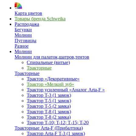
Карта цветов
Товары бренда Schweika
Распродажа
Бегунки
Молнии
Пуговицы
Разное
Молнии
Молнии для палаток,шатров,тентов
Спиральные (витые)
Тракторные
Тракторные
Трактор «Декоративные»
Трактор «Мелкий зуб»
Трактор усиленный «Аналог Arta-F »
Трактор T-3 (1 замок)
Трактор T-5 (1 замок)
Трактор T-5 (2 замка)
Трактор T-8 (1 замок)
Трактор T-8 (2 замка)
Трактор T-10; T-12; Т-15; T-20
Тракторные Arta-F (Прибалтика)
Трактор Arta-F T-3 (1 замок)