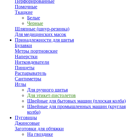
Перфорированные
Помочные
Ткацкие
Белые
Черные
Шляпные (шнур-резинка)
Для медицинских масок
Принадлежности для шитья
Булавки
Метры портновские
Наперстки
Нитковдеватели
Пинцеты
Распарыватель
Сантиметры
Иглы
Для ручного шитья
Для этикет-пистолетов
Швейные для бытовых машин (плоская колба)
Швейные для промышленных машин (круглая
колба)
Пуговицы
Джинсовые
Заготовки для обтяжки
На гвоздике