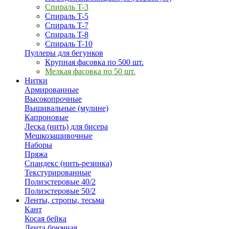
Спираль T-3
Спираль T-5
Спираль T-7
Спираль T-8
Спираль T-10
Пуллеры для бегунков
Крупная фасовка по 500 шт.
Мелкая фасовка по 50 шт.
Нитки
Армированные
Высокопрочные
Вышивальные (мулине)
Капроновые
Леска (нить) для бисера
Мешкозашивочные
Наборы
Пряжа
Спандекс (нить-резинка)
Текстурированные
Полиэстеровые 40/2
Полиэстеровые 50/2
Ленты, стропы, тесьма
Кант
Косая бейка
Лента брючная