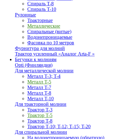
Спираль T-8
Спираль T-10
Рулонные
Тракторные
Металлические
Спиральные (витые)
Водонепроницаемые
Фасовка по 10 метров
Фурнитура для молний
Трактор усиленный «Аналог Arta-F »
Бегунки к молниям
Opti (Финляндия)
Для металлической молнии
Металл T-3; T-4
Металл T-5
Металл T-7
Металл T-8
Металл T-10
Для тракторной молнии
Трактор T-3
Трактор T-5
Трактор T-8
Трактор T-10; T-12; Т-15; T-20
Для спиральной молнии
На водонепроницаемую (обратную)