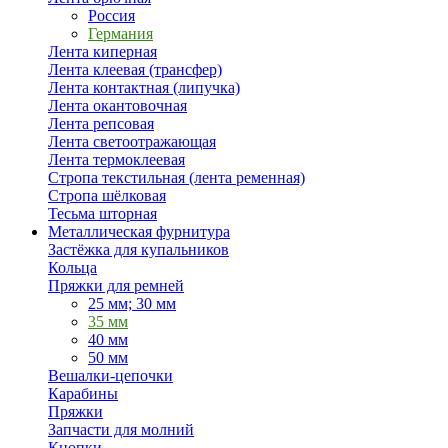
Россия
Германия
Лента киперная
Лента клеевая (трансфер)
Лента контактная (липучка)
Лента окантовочная
Лента репсовая
Лента светоотражающая
Лента термоклеевая
Стропа текстильная (лента ременная)
Стропа шёлковая
Тесьма шторная
Металлическая фурнитура
Застёжка для купальников
Кольца
Пряжки для ремней
25 мм; 30 мм
35 мм
40 мм
50 мм
Вешалки-цепочки
Карабины
Пряжки
Запчасти для молний
Кнопки