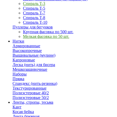
Спираль T-3
Спираль T-5
Спираль T-7
Спираль T-8
Спираль T-10
Пуллеры для бегунков
Крупная фасовка по 500 шт.
Мелкая фасовка по 50 шт.
Нитки
Армированные
Высокопрочные
Вышивальные (мулине)
Капроновые
Леска (нить) для бисера
Мешкозашивочные
Наборы
Пряжа
Спандекс (нить-резинка)
Текстурированные
Полиэстеровые 40/2
Полиэстеровые 50/2
Ленты, стропы, тесьма
Кант
Косая бейка
Лента брючная