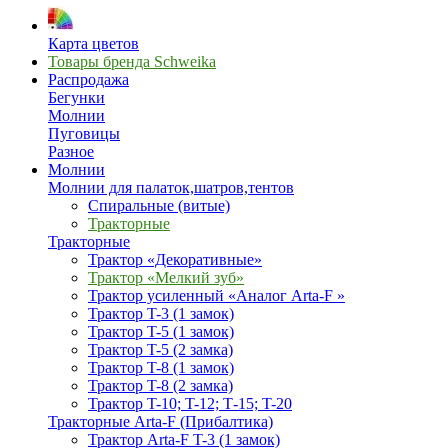
Карта цветов
Товары бренда Schweika
Распродажа
Бегунки
Молнии
Пуговицы
Разное
Молнии
Молнии для палаток,шатров,тентов
Спиральные (витые)
Тракторные
Тракторные
Трактор «Декоративные»
Трактор «Мелкий зуб»
Трактор усиленный «Аналог Arta-F »
Трактор T-3 (1 замок)
Трактор T-5 (1 замок)
Трактор T-5 (2 замка)
Трактор T-8 (1 замок)
Трактор T-8 (2 замка)
Трактор T-10; T-12; Т-15; T-20
Тракторные Arta-F (Прибалтика)
Трактор Arta-F T-3 (1 замок)