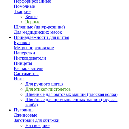
Перфорированные
Помочные
Ткацкие
Белые
Черные
Шляпные (шнур-резинка)
Для медицинских масок
Принадлежности для шитья
Булавки
Метры портновские
Наперстки
Нитковдеватели
Пинцеты
Распарыватель
Сантиметры
Иглы
Для ручного шитья
Для этикет-пистолетов
Швейные для бытовых машин (плоская колба)
Швейные для промышленных машин (круглая
колба)
Пуговицы
Джинсовые
Заготовки для обтяжки
На гвоздике