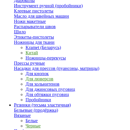
Дыроколы
Инструмент ручной (пробойники)
Клеевые пистолеты
Масло для швейных машин
Ножи макетные
Распарыватели швов
Шило
Этикеты-пистолеты
Ножницы для ткани
Kramet (Беларусь)
Китай
Ножницы-перекусы
Прессы ручные
Насадки для прессов (пуансоны, матрицы)
Для кнопок
Для люверсов
Для хольнитенов
Для джинсовых пуговиц
Для обтяжки пуговиц
Пробойники
Резинки (тесьма эластичная)
Бельевые (продёржка)
Вязаные
Белые
Черные