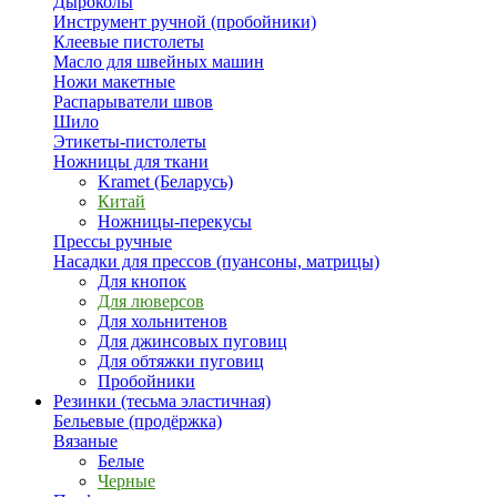
Дыроколы
Инструмент ручной (пробойники)
Клеевые пистолеты
Масло для швейных машин
Ножи макетные
Распарыватели швов
Шило
Этикеты-пистолеты
Ножницы для ткани
Kramet (Беларусь)
Китай
Ножницы-перекусы
Прессы ручные
Насадки для прессов (пуансоны, матрицы)
Для кнопок
Для люверсов
Для хольнитенов
Для джинсовых пуговиц
Для обтяжки пуговиц
Пробойники
Резинки (тесьма эластичная)
Бельевые (продёржка)
Вязаные
Белые
Черные