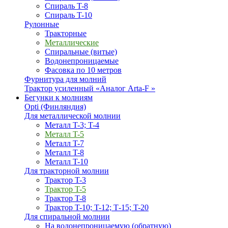
Спираль T-8
Спираль T-10
Рулонные
Тракторные
Металлические
Спиральные (витые)
Водонепроницаемые
Фасовка по 10 метров
Фурнитура для молний
Трактор усиленный «Аналог Arta-F »
Бегунки к молниям
Opti (Финляндия)
Для металлической молнии
Металл T-3; T-4
Металл T-5
Металл T-7
Металл T-8
Металл T-10
Для тракторной молнии
Трактор T-3
Трактор T-5
Трактор T-8
Трактор T-10; T-12; Т-15; T-20
Для спиральной молнии
На водонепроницаемую (обратную)