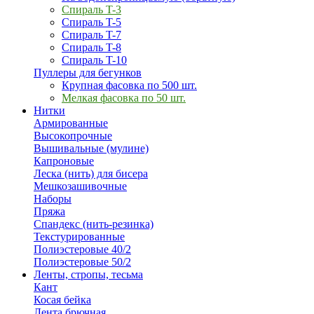
Спираль T-3
Спираль T-5
Спираль T-7
Спираль T-8
Спираль T-10
Пуллеры для бегунков
Крупная фасовка по 500 шт.
Мелкая фасовка по 50 шт.
Нитки
Армированные
Высокопрочные
Вышивальные (мулине)
Капроновые
Леска (нить) для бисера
Мешкозашивочные
Наборы
Пряжа
Спандекс (нить-резинка)
Текстурированные
Полиэстеровые 40/2
Полиэстеровые 50/2
Ленты, стропы, тесьма
Кант
Косая бейка
Лента брючная