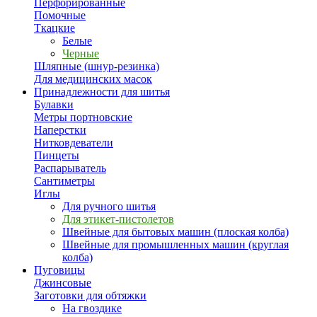
Перфорированные
Помочные
Ткацкие
Белые
Черные
Шляпные (шнур-резинка)
Для медицинских масок
Принадлежности для шитья
Булавки
Метры портновские
Наперстки
Нитковдеватели
Пинцеты
Распарыватель
Сантиметры
Иглы
Для ручного шитья
Для этикет-пистолетов
Швейные для бытовых машин (плоская колба)
Швейные для промышленных машин (круглая
колба)
Пуговицы
Джинсовые
Заготовки для обтяжки
На гвоздике