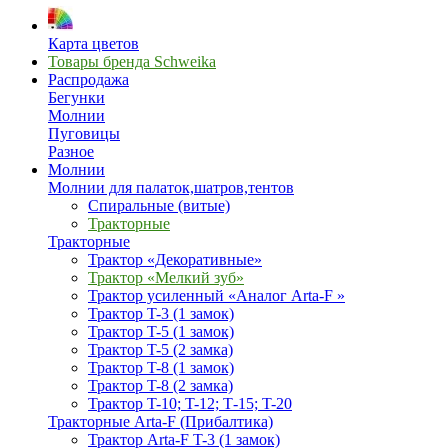
Карта цветов
Товары бренда Schweika
Распродажа
Бегунки
Молнии
Пуговицы
Разное
Молнии
Молнии для палаток,шатров,тентов
Спиральные (витые)
Тракторные
Тракторные
Трактор «Декоративные»
Трактор «Мелкий зуб»
Трактор усиленный «Аналог Arta-F »
Трактор T-3 (1 замок)
Трактор T-5 (1 замок)
Трактор T-5 (2 замка)
Трактор T-8 (1 замок)
Трактор T-8 (2 замка)
Трактор T-10; T-12; Т-15; T-20
Тракторные Arta-F (Прибалтика)
Трактор Arta-F T-3 (1 замок)