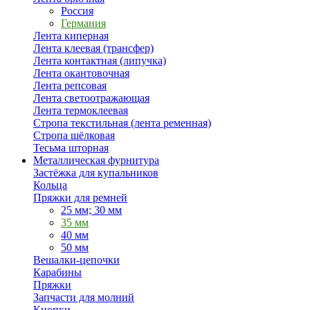
Россия
Германия
Лента киперная
Лента клеевая (трансфер)
Лента контактная (липучка)
Лента окантовочная
Лента репсовая
Лента светоотражающая
Лента термоклеевая
Стропа текстильная (лента ременная)
Стропа шёлковая
Тесьма шторная
Металлическая фурнитура
Застёжка для купальников
Кольца
Пряжки для ремней
25 мм; 30 мм
35 мм
40 мм
50 мм
Вешалки-цепочки
Карабины
Пряжки
Запчасти для молний
Кнопки