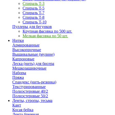
Спираль T-3
Спираль T-5
Спираль T-7
Спираль T-8
Спираль T-10
Пуллеры для бегунков
Крупная фасовка по 500 шт.
Мелкая фасовка по 50 шт.
Нитки
Армированные
Высокопрочные
Вышивальные (мулине)
Капроновые
Леска (нить) для бисера
Мешкозашивочные
Наборы
Пряжа
Спандекс (нить-резинка)
Текстурированные
Полиэстеровые 40/2
Полиэстеровые 50/2
Ленты, стропы, тесьма
Кант
Косая бейка
Лента брючная