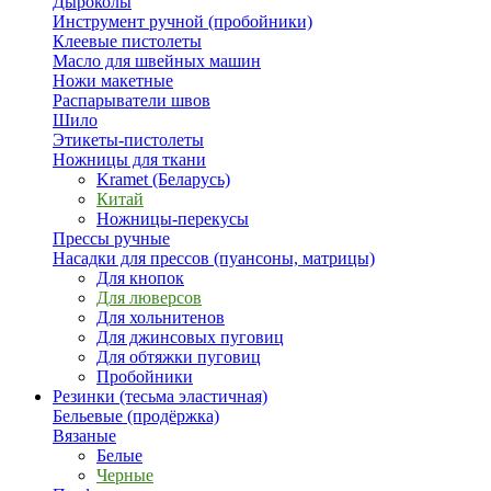
Дыроколы
Инструмент ручной (пробойники)
Клеевые пистолеты
Масло для швейных машин
Ножи макетные
Распарыватели швов
Шило
Этикеты-пистолеты
Ножницы для ткани
Kramet (Беларусь)
Китай
Ножницы-перекусы
Прессы ручные
Насадки для прессов (пуансоны, матрицы)
Для кнопок
Для люверсов
Для хольнитенов
Для джинсовых пуговиц
Для обтяжки пуговиц
Пробойники
Резинки (тесьма эластичная)
Бельевые (продёржка)
Вязаные
Белые
Черные