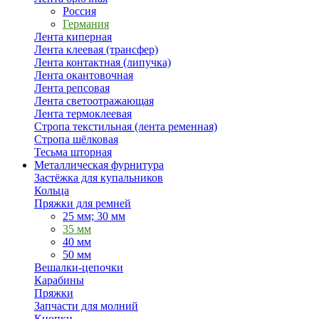
Россия
Германия
Лента киперная
Лента клеевая (трансфер)
Лента контактная (липучка)
Лента окантовочная
Лента репсовая
Лента светоотражающая
Лента термоклеевая
Стропа текстильная (лента ременная)
Стропа шёлковая
Тесьма шторная
Металлическая фурнитура
Застёжка для купальников
Кольца
Пряжки для ремней
25 мм; 30 мм
35 мм
40 мм
50 мм
Вешалки-цепочки
Карабины
Пряжки
Запчасти для молний
Кнопки