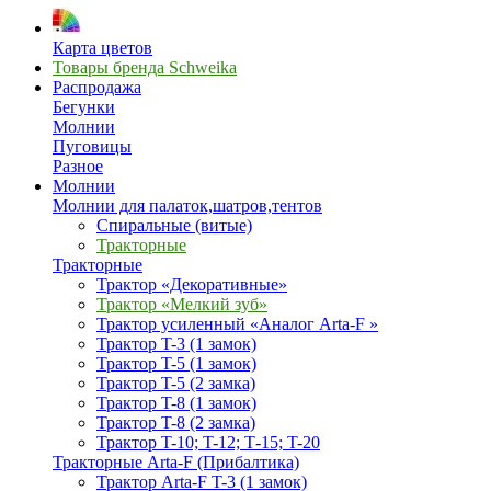
Карта цветов
Товары бренда Schweika
Распродажа
Бегунки
Молнии
Пуговицы
Разное
Молнии
Молнии для палаток,шатров,тентов
Спиральные (витые)
Тракторные
Тракторные
Трактор «Декоративные»
Трактор «Мелкий зуб»
Трактор усиленный «Аналог Arta-F »
Трактор T-3 (1 замок)
Трактор T-5 (1 замок)
Трактор T-5 (2 замка)
Трактор T-8 (1 замок)
Трактор T-8 (2 замка)
Трактор T-10; T-12; Т-15; T-20
Тракторные Arta-F (Прибалтика)
Трактор Arta-F T-3 (1 замок)