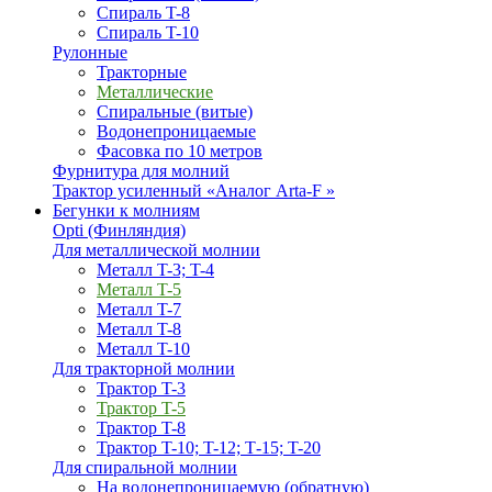
Спираль T-8
Спираль T-10
Рулонные
Тракторные
Металлические
Спиральные (витые)
Водонепроницаемые
Фасовка по 10 метров
Фурнитура для молний
Трактор усиленный «Аналог Arta-F »
Бегунки к молниям
Opti (Финляндия)
Для металлической молнии
Металл T-3; T-4
Металл T-5
Металл T-7
Металл T-8
Металл T-10
Для тракторной молнии
Трактор T-3
Трактор T-5
Трактор T-8
Трактор T-10; T-12; Т-15; T-20
Для спиральной молнии
На водонепроницаемую (обратную)