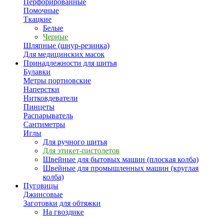
Перфорированные
Помочные
Ткацкие
Белые
Черные
Шляпные (шнур-резинка)
Для медицинских масок
Принадлежности для шитья
Булавки
Метры портновские
Наперстки
Нитковдеватели
Пинцеты
Распарыватель
Сантиметры
Иглы
Для ручного шитья
Для этикет-пистолетов
Швейные для бытовых машин (плоская колба)
Швейные для промышленных машин (круглая
колба)
Пуговицы
Джинсовые
Заготовки для обтяжки
На гвоздике