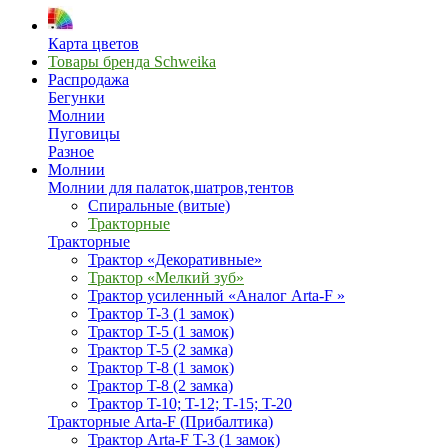
Карта цветов
Товары бренда Schweika
Распродажа
Бегунки
Молнии
Пуговицы
Разное
Молнии
Молнии для палаток,шатров,тентов
Спиральные (витые)
Тракторные
Тракторные
Трактор «Декоративные»
Трактор «Мелкий зуб»
Трактор усиленный «Аналог Arta-F »
Трактор T-3 (1 замок)
Трактор T-5 (1 замок)
Трактор T-5 (2 замка)
Трактор T-8 (1 замок)
Трактор T-8 (2 замка)
Трактор T-10; T-12; Т-15; T-20
Тракторные Arta-F (Прибалтика)
Трактор Arta-F T-3 (1 замок)