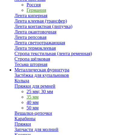
Россия
Германия
Лента киперная
Лента клеевая (трансфер)
Лента контактная (липучка)
Лента окантовочная
Лента репсовая
Лента светоотражающая
Лента термоклеевая
Стропа текстильная (лента ременная)
Стропа шёлковая
Тесьма шторная
Металлическая фурнитура
Застёжка для купальников
Кольца
Пряжки для ремней
25 мм; 30 мм
35 мм
40 мм
50 мм
Вешалки-цепочки
Карабины
Пряжки
Запчасти для молний
Кнопки