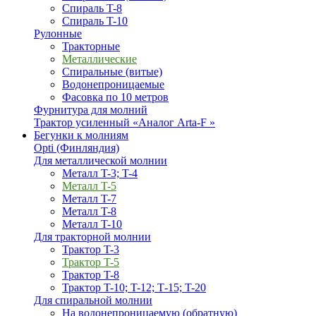
Спираль T-8
Спираль T-10
Рулонные
Тракторные
Металлические
Спиральные (витые)
Водонепроницаемые
Фасовка по 10 метров
Фурнитура для молний
Трактор усиленный «Аналог Arta-F »
Бегунки к молниям
Opti (Финляндия)
Для металлической молнии
Металл T-3; T-4
Металл T-5
Металл T-7
Металл T-8
Металл T-10
Для тракторной молнии
Трактор T-3
Трактор T-5
Трактор T-8
Трактор T-10; T-12; Т-15; T-20
Для спиральной молнии
На водонепроницаемую (обратную)