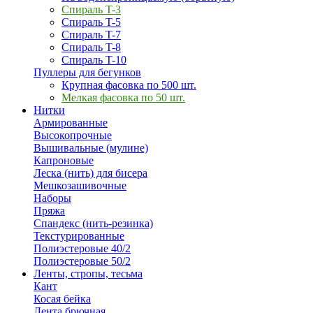
Спираль T-3
Спираль T-5
Спираль T-7
Спираль T-8
Спираль T-10
Пуллеры для бегунков
Крупная фасовка по 500 шт.
Мелкая фасовка по 50 шт.
Нитки
Армированные
Высокопрочные
Вышивальные (мулине)
Капроновые
Леска (нить) для бисера
Мешкозашивочные
Наборы
Пряжа
Спандекс (нить-резинка)
Текстурированные
Полиэстеровые 40/2
Полиэстеровые 50/2
Ленты, стропы, тесьма
Кант
Косая бейка
Лента брючная