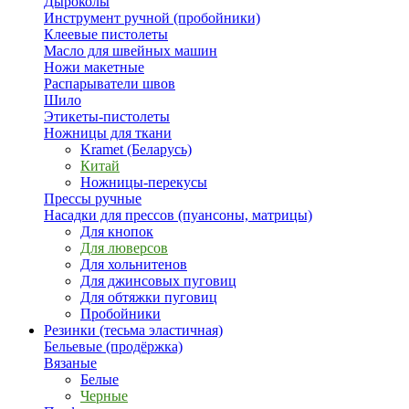
Дыроколы
Инструмент ручной (пробойники)
Клеевые пистолеты
Масло для швейных машин
Ножи макетные
Распарыватели швов
Шило
Этикеты-пистолеты
Ножницы для ткани
Kramet (Беларусь)
Китай
Ножницы-перекусы
Прессы ручные
Насадки для прессов (пуансоны, матрицы)
Для кнопок
Для люверсов
Для хольнитенов
Для джинсовых пуговиц
Для обтяжки пуговиц
Пробойники
Резинки (тесьма эластичная)
Бельевые (продёржка)
Вязаные
Белые
Черные