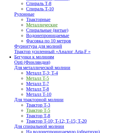
Спираль T-8
Спираль T-10
Рулонные
Тракторные
Металлические
Спиральные (витые)
Водонепроницаемые
Фасовка по 10 метров
Фурнитура для молний
Трактор усиленный «Аналог Arta-F »
Бегунки к молниям
Opti (Финляндия)
Для металлической молнии
Металл T-3; T-4
Металл T-5
Металл T-7
Металл T-8
Металл T-10
Для тракторной молнии
Трактор T-3
Трактор T-5
Трактор T-8
Трактор T-10; T-12; Т-15; T-20
Для спиральной молнии
На водонепроницаемую (обратную)