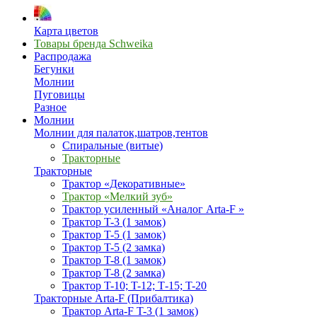
Карта цветов
Товары бренда Schweika
Распродажа
Бегунки
Молнии
Пуговицы
Разное
Молнии
Молнии для палаток,шатров,тентов
Спиральные (витые)
Тракторные
Тракторные
Трактор «Декоративные»
Трактор «Мелкий зуб»
Трактор усиленный «Аналог Arta-F »
Трактор T-3 (1 замок)
Трактор T-5 (1 замок)
Трактор T-5 (2 замка)
Трактор T-8 (1 замок)
Трактор T-8 (2 замка)
Трактор T-10; T-12; Т-15; T-20
Тракторные Arta-F (Прибалтика)
Трактор Arta-F T-3 (1 замок)