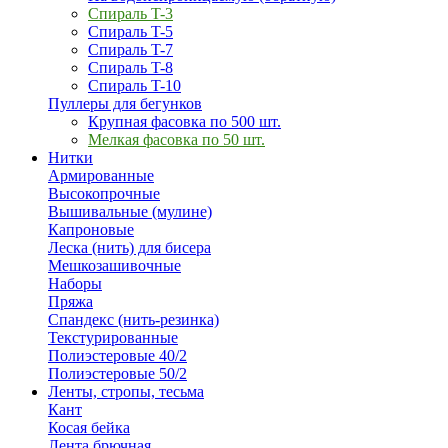
Спираль T-3
Спираль T-5
Спираль T-7
Спираль T-8
Спираль T-10
Пуллеры для бегунков
Крупная фасовка по 500 шт.
Мелкая фасовка по 50 шт.
Нитки
Армированные
Высокопрочные
Вышивальные (мулине)
Капроновые
Леска (нить) для бисера
Мешкозашивочные
Наборы
Пряжа
Спандекс (нить-резинка)
Текстурированные
Полиэстеровые 40/2
Полиэстеровые 50/2
Ленты, стропы, тесьма
Кант
Косая бейка
Лента брючная