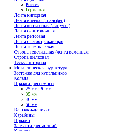
Россия
Германия
Лента киперная
Лента клеевая (трансфер)
Лента контактная (липучка)
Лента окантовочная
Лента репсовая
Лента светоотражающая
Лента термоклеевая
Стропа текстильная (лента ременная)
Стропа шёлковая
Тесьма шторная
Металлическая фурнитура
Застёжка для купальников
Кольца
Пряжки для ремней
25 мм; 30 мм
35 мм
40 мм
50 мм
Вешалки-цепочки
Карабины
Пряжки
Запчасти для молний
Кнопки