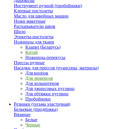
Дыроколы
Инструмент ручной (пробойники)
Клеевые пистолеты
Масло для швейных машин
Ножи макетные
Распарыватели швов
Шило
Этикеты-пистолеты
Ножницы для ткани
Kramet (Беларусь)
Китай
Ножницы-перекусы
Прессы ручные
Насадки для прессов (пуансоны, матрицы)
Для кнопок
Для люверсов
Для хольнитенов
Для джинсовых пуговиц
Для обтяжки пуговиц
Пробойники
Резинки (тесьма эластичная)
Бельевые (продёржка)
Вязаные
Белые
Черные