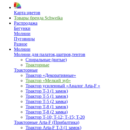
Карта цветов
Товары бренда Schweika
Распродажа
Бегунки
Молнии
Пуговицы
Разное
Молнии
Молнии для палаток,шатров,тентов
Спиральные (витые)
Тракторные
Тракторные
Трактор «Декоративные»
Трактор «Мелкий зуб»
Трактор усиленный «Аналог Arta-F »
Трактор T-3 (1 замок)
Трактор T-5 (1 замок)
Трактор T-5 (2 замка)
Трактор T-8 (1 замок)
Трактор T-8 (2 замка)
Трактор T-10; T-12; Т-15; T-20
Тракторные Arta-F (Прибалтика)
Трактор Arta-F T-3 (1 замок)