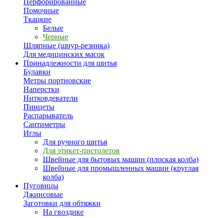
Перфорированные
Помочные
Ткацкие
Белые
Черные
Шляпные (шнур-резинка)
Для медицинских масок
Принадлежности для шитья
Булавки
Метры портновские
Наперстки
Нитковдеватели
Пинцеты
Распарыватель
Сантиметры
Иглы
Для ручного шитья
Для этикет-пистолетов
Швейные для бытовых машин (плоская колба)
Швейные для промышленных машин (круглая
колба)
Пуговицы
Джинсовые
Заготовки для обтяжки
На гвоздике