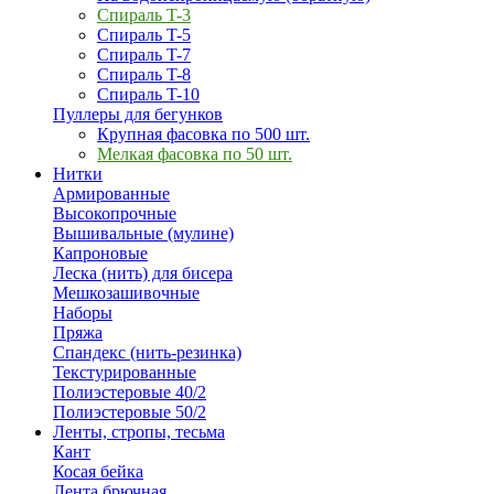
Спираль T-3
Спираль T-5
Спираль T-7
Спираль T-8
Спираль T-10
Пуллеры для бегунков
Крупная фасовка по 500 шт.
Мелкая фасовка по 50 шт.
Нитки
Армированные
Высокопрочные
Вышивальные (мулине)
Капроновые
Леска (нить) для бисера
Мешкозашивочные
Наборы
Пряжа
Спандекс (нить-резинка)
Текстурированные
Полиэстеровые 40/2
Полиэстеровые 50/2
Ленты, стропы, тесьма
Кант
Косая бейка
Лента брючная