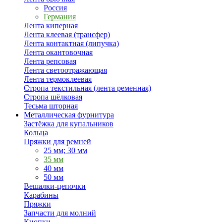
Россия
Германия
Лента киперная
Лента клеевая (трансфер)
Лента контактная (липучка)
Лента окантовочная
Лента репсовая
Лента светоотражающая
Лента термоклеевая
Стропа текстильная (лента ременная)
Стропа шёлковая
Тесьма шторная
Металлическая фурнитура
Застёжка для купальников
Кольца
Пряжки для ремней
25 мм; 30 мм
35 мм
40 мм
50 мм
Вешалки-цепочки
Карабины
Пряжки
Запчасти для молний
Кнопки