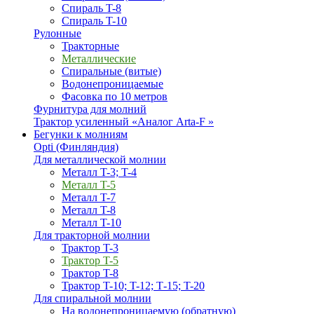
Спираль T-8
Спираль T-10
Рулонные
Тракторные
Металлические
Спиральные (витые)
Водонепроницаемые
Фасовка по 10 метров
Фурнитура для молний
Трактор усиленный «Аналог Arta-F »
Бегунки к молниям
Opti (Финляндия)
Для металлической молнии
Металл T-3; T-4
Металл T-5
Металл T-7
Металл T-8
Металл T-10
Для тракторной молнии
Трактор T-3
Трактор T-5
Трактор T-8
Трактор T-10; T-12; Т-15; T-20
Для спиральной молнии
На водонепроницаемую (обратную)