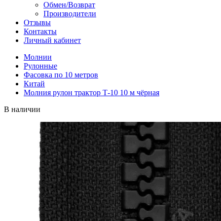
Обмен/Возврат
Производители
Отзывы
Контакты
Личный кабинет
Молнии
Рулонные
Фасовка по 10 метров
Китай
Молния рулон трактор Т-10 10 м чёрная
В наличии