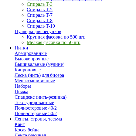
Спираль T-3
Спираль T-5
Спираль T-7
Спираль T-8
Спираль T-10
Пуллеры для бегунков
Крупная фасовка по 500 шт.
Мелкая фасовка по 50 шт.
Нитки
Армированные
Высокопрочные
Вышивальные (мулине)
Капроновые
Леска (нить) для бисера
Мешкозашивочные
Наборы
Пряжа
Спандекс (нить-резинка)
Текстурированные
Полиэстеровые 40/2
Полиэстеровые 50/2
Ленты, стропы, тесьма
Кант
Косая бейка
Лента брючная