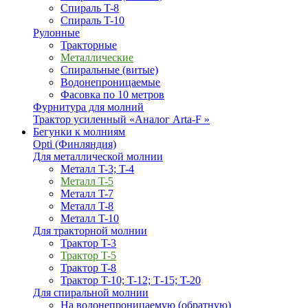
Спираль T-8
Спираль T-10
Рулонные
Тракторные
Металлические
Спиральные (витые)
Водонепроницаемые
Фасовка по 10 метров
Фурнитура для молний
Трактор усиленный «Аналог Arta-F »
Бегунки к молниям
Opti (Финляндия)
Для металлической молнии
Металл T-3; T-4
Металл T-5
Металл T-7
Металл T-8
Металл T-10
Для тракторной молнии
Трактор T-3
Трактор T-5
Трактор T-8
Трактор T-10; T-12; Т-15; T-20
Для спиральной молнии
На водонепроницаемую (обратную)