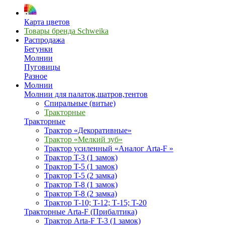
Карта цветов
Товары бренда Schweika
Распродажа
Бегунки
Молнии
Пуговицы
Разное
Молнии
Молнии для палаток,шатров,тентов
Спиральные (витые)
Тракторные
Тракторные
Трактор «Декоративные»
Трактор «Мелкий зуб»
Трактор усиленный «Аналог Arta-F »
Трактор T-3 (1 замок)
Трактор T-5 (1 замок)
Трактор T-5 (2 замка)
Трактор T-8 (1 замок)
Трактор T-8 (2 замка)
Трактор T-10; T-12; Т-15; T-20
Тракторные Arta-F (Прибалтика)
Трактор Arta-F T-3 (1 замок)