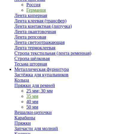
Россия
Германия
Лента киперная
Лента клеевая (трансфер)
Лента контактная (липучка)
Лента окантовочная
Лента репсовая
Лента светоотражающая
Лента термоклеевая
Стропа текстильная (лента ременная)
Стропа шёлковая
Тесьма шторная
Металлическая фурнитура
Застёжка для купальников
Кольца
Пряжки для ремней
25 мм; 30 мм
35 мм
40 мм
50 мм
Вешалки-цепочки
Карабины
Пряжки
Запчасти для молний
Кнопки