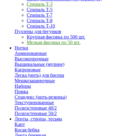
Спираль T-3
Спираль T-5
Спираль T-7
Спираль T-8
Спираль T-10
Пуллеры для бегунков
Крупная фасовка по 500 шт.
Мелкая фасовка по 50 шт.
Нитки
Армированные
Высокопрочные
Вышивальные (мулине)
Капроновые
Леска (нить) для бисера
Мешкозашивочные
Наборы
Пряжа
Спандекс (нить-резинка)
Текстурированные
Полиэстеровые 40/2
Полиэстеровые 50/2
Ленты, стропы, тесьма
Кант
Косая бейка
Лента брючная