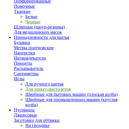
Перфорированные
Помочные
Ткацкие
Белые
Черные
Шляпные (шнур-резинка)
Для медицинских масок
Принадлежности для шитья
Булавки
Метры портновские
Наперстки
Нитковдеватели
Пинцеты
Распарыватель
Сантиметры
Иглы
Для ручного шитья
Для этикет-пистолетов
Швейные для бытовых машин (плоская колба)
Швейные для промышленных машин (круглая
колба)
Пуговицы
Джинсовые
Заготовки для обтяжки
На гвоздике