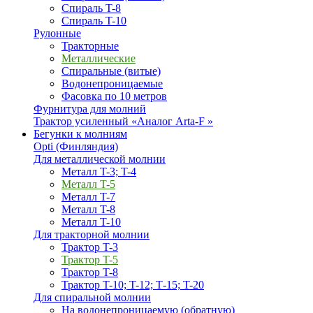
Спираль T-8
Спираль T-10
Рулонные
Тракторные
Металлические
Спиральные (витые)
Водонепроницаемые
Фасовка по 10 метров
Фурнитура для молний
Трактор усиленный «Аналог Arta-F »
Бегунки к молниям
Opti (Финляндия)
Для металлической молнии
Металл T-3; T-4
Металл T-5
Металл T-7
Металл T-8
Металл T-10
Для тракторной молнии
Трактор T-3
Трактор T-5
Трактор T-8
Трактор T-10; T-12; Т-15; T-20
Для спиральной молнии
На водонепроницаемую (обратную)