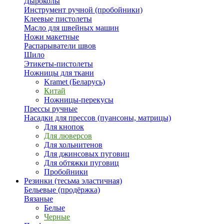
Дыроколы
Инструмент ручной (пробойники)
Клеевые пистолеты
Масло для швейных машин
Ножи макетные
Распарыватели швов
Шило
Этикеты-пистолеты
Ножницы для ткани
Kramet (Беларусь)
Китай
Ножницы-перекусы
Прессы ручные
Насадки для прессов (пуансоны, матрицы)
Для кнопок
Для люверсов
Для хольнитенов
Для джинсовых пуговиц
Для обтяжки пуговиц
Пробойники
Резинки (тесьма эластичная)
Бельевые (продёржка)
Вязаные
Белые
Черные