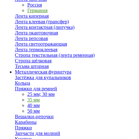
Россия
Германия
Лента киперная
Лента клеевая (трансфер)
Лента контактная (липучка)
Лента окантовочная
Лента репсовая
Лента светоотражающая
Лента термоклеевая
Стропа текстильная (лента ременная)
Стропа шёлковая
Тесьма шторная
Металлическая фурнитура
Застёжка для купальников
Кольца
Пряжки для ремней
25 мм; 30 мм
35 мм
40 мм
50 мм
Вешалки-цепочки
Карабины
Пряжки
Запчасти для молний
Кнопки