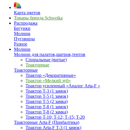
Карта цветов
Товары бренда Schweika
Распродажа
Бегунки
Молнии
Пуговицы
Разное
Молнии
Молнии для палаток,шатров,тентов
Спиральные (витые)
Тракторные
Тракторные
Трактор «Декоративные»
Трактор «Мелкий зуб»
Трактор усиленный «Аналог Arta-F »
Трактор T-3 (1 замок)
Трактор T-5 (1 замок)
Трактор T-5 (2 замка)
Трактор T-8 (1 замок)
Трактор T-8 (2 замка)
Трактор T-10; T-12; Т-15; T-20
Тракторные Arta-F (Прибалтика)
Трактор Arta-F T-3 (1 замок)