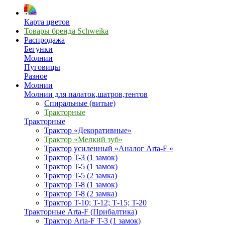
Карта цветов
Товары бренда Schweika
Распродажа
Бегунки
Молнии
Пуговицы
Разное
Молнии
Молнии для палаток,шатров,тентов
Спиральные (витые)
Тракторные
Тракторные
Трактор «Декоративные»
Трактор «Мелкий зуб»
Трактор усиленный «Аналог Arta-F »
Трактор T-3 (1 замок)
Трактор T-5 (1 замок)
Трактор T-5 (2 замка)
Трактор T-8 (1 замок)
Трактор T-8 (2 замка)
Трактор T-10; T-12; Т-15; T-20
Тракторные Arta-F (Прибалтика)
Трактор Arta-F T-3 (1 замок)