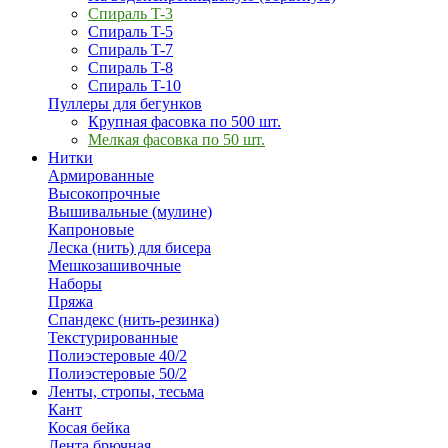
Спираль T-3
Спираль T-5
Спираль T-7
Спираль T-8
Спираль T-10
Пуллеры для бегунков
Крупная фасовка по 500 шт.
Мелкая фасовка по 50 шт.
Нитки
Армированные
Высокопрочные
Вышивальные (мулине)
Капроновые
Леска (нить) для бисера
Мешкозашивочные
Наборы
Пряжа
Спандекс (нить-резинка)
Текстурированные
Полиэстеровые 40/2
Полиэстеровые 50/2
Ленты, стропы, тесьма
Кант
Косая бейка
Лента брючная