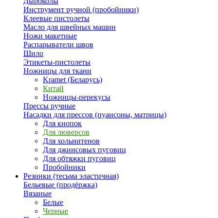
Дыроколы
Инструмент ручной (пробойники)
Клеевые пистолеты
Масло для швейных машин
Ножи макетные
Распарыватели швов
Шило
Этикеты-пистолеты
Ножницы для ткани
Kramet (Беларусь)
Китай
Ножницы-перекусы
Прессы ручные
Насадки для прессов (пуансоны, матрицы)
Для кнопок
Для люверсов
Для хольнитенов
Для джинсовых пуговиц
Для обтяжки пуговиц
Пробойники
Резинки (тесьма эластичная)
Бельевые (продёржка)
Вязаные
Белые
Черные