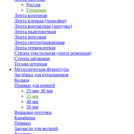
Россия
Германия
Лента киперная
Лента клеевая (трансфер)
Лента контактная (липучка)
Лента окантовочная
Лента репсовая
Лента светоотражающая
Лента термоклеевая
Стропа текстильная (лента ременная)
Стропа шёлковая
Тесьма шторная
Металлическая фурнитура
Застёжка для купальников
Кольца
Пряжки для ремней
25 мм; 30 мм
35 мм
40 мм
50 мм
Вешалки-цепочки
Карабины
Пряжки
Запчасти для молний
Кнопки