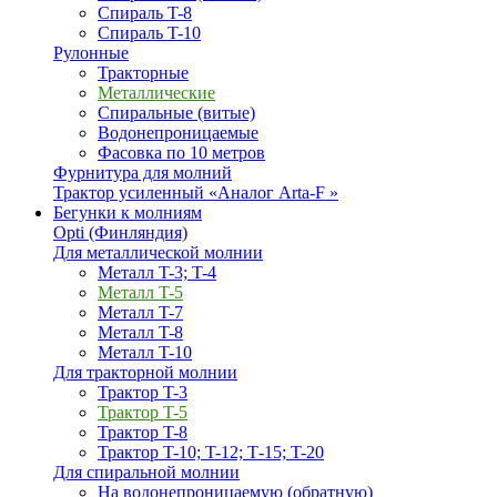
Спираль T-8
Спираль T-10
Рулонные
Тракторные
Металлические
Спиральные (витые)
Водонепроницаемые
Фасовка по 10 метров
Фурнитура для молний
Трактор усиленный «Аналог Arta-F »
Бегунки к молниям
Opti (Финляндия)
Для металлической молнии
Металл T-3; T-4
Металл T-5
Металл T-7
Металл T-8
Металл T-10
Для тракторной молнии
Трактор T-3
Трактор T-5
Трактор T-8
Трактор T-10; T-12; Т-15; T-20
Для спиральной молнии
На водонепроницаемую (обратную)