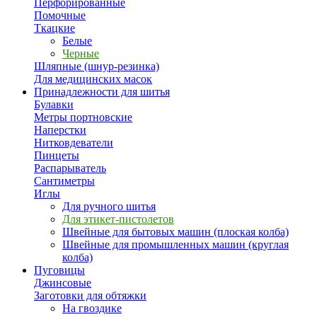
Перфорированные
Помочные
Ткацкие
Белые
Черные
Шляпные (шнур-резинка)
Для медицинских масок
Принадлежности для шитья
Булавки
Метры портновские
Наперстки
Нитковдеватели
Пинцеты
Распарыватель
Сантиметры
Иглы
Для ручного шитья
Для этикет-пистолетов
Швейные для бытовых машин (плоская колба)
Швейные для промышленных машин (круглая
колба)
Пуговицы
Джинсовые
Заготовки для обтяжки
На гвоздике